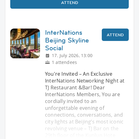
ATTEND
InterNations
ATTEND
Beijing Skyline
Social
17. July 2026, 13:00
1 attendees
You're Invited – An Exclusive
InterNations Networking Night at
TJ Restaurant &Bar! Dear
InterNations Members, You are
cordially invited to an
unforgettable evening of
connections, conversations, and
city lights at Beijing’s most iconic
revolving venue – TJ Bar on the
29th floor of the Kunlun Hote