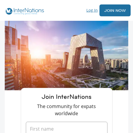
Log In
JOIN NOW
Join InterNations
The community for expats
worldwide