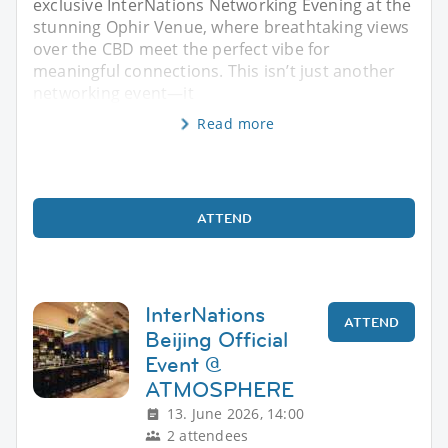
exclusive InterNations Networking Evening at the
stunning Ophir Venue, where breathtaking views
over the CBD meet the perfect vibe for
meaningful connections. This isn’t just another
networking event—it
Read more
ATTEND
InterNations
ATTEND
Beijing Official
Event @
ATMOSPHERE
13. June 2026, 14:00
2 attendees