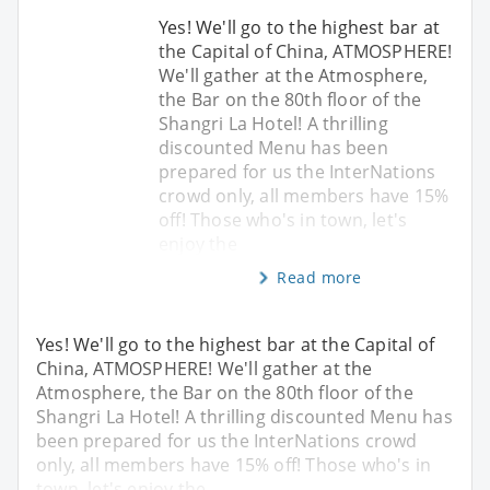
Yes! We'll go to the highest bar at
the Capital of China, ATMOSPHERE!
We'll gather at the Atmosphere,
the Bar on the 80th floor of the
Shangri La Hotel! A thrilling
discounted Menu has been
prepared for us the InterNations
crowd only, all members have 15%
off! Those who's in town, let's
enjoy the
Read more
Yes! We'll go to the highest bar at the Capital of
China, ATMOSPHERE! We'll gather at the
Atmosphere, the Bar on the 80th floor of the
Shangri La Hotel! A thrilling discounted Menu has
been prepared for us the InterNations crowd
only, all members have 15% off! Those who's in
town, let's enjoy the