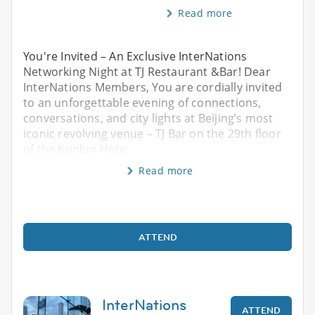
Read more
You're Invited – An Exclusive InterNations
Networking Night at TJ Restaurant &Bar! Dear
InterNations Members, You are cordially invited
to an unforgettable evening of connections,
conversations, and city lights at Beijing’s most
iconic revolving venue – TJ Bar on the 29th floor
of the Kunlun Hote
Read more
ATTEND
InterNations
ATTEND