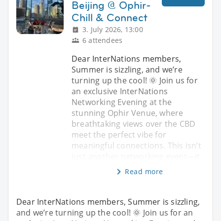
Beijing @ Ophir-
Chill & Connect
3. July 2026, 13:00
6 attendees
Dear InterNations members,
Summer is sizzling, and we’re
turning up the cool! 🌞 Join us for
an exclusive InterNations
Networking Evening at the
stunning Ophir Venue, where
breathtaking views over the CBD
meet the perfect vibe for
meaningful connections. This isn’t
just another networking event—it
Read more
Dear InterNations members, Summer is sizzling,
and we’re turning up the cool! 🌞 Join us for an