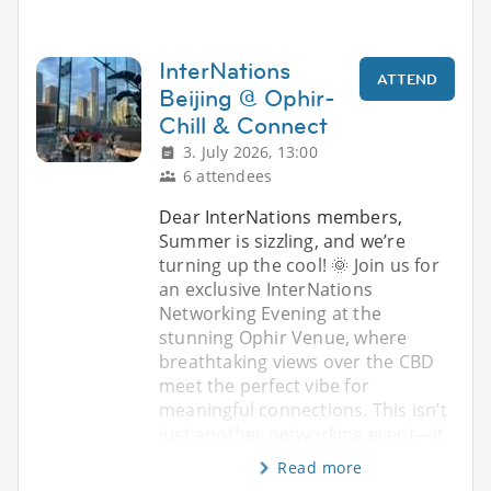
InterNations
ATTEND
Beijing @ Ophir-
Chill & Connect
3. July 2026, 13:00
6 attendees
Dear InterNations members,
Summer is sizzling, and we’re
turning up the cool! 🌞 Join us for
an exclusive InterNations
Networking Evening at the
stunning Ophir Venue, where
breathtaking views over the CBD
meet the perfect vibe for
meaningful connections. This isn’t
just another networking event—it
Read more