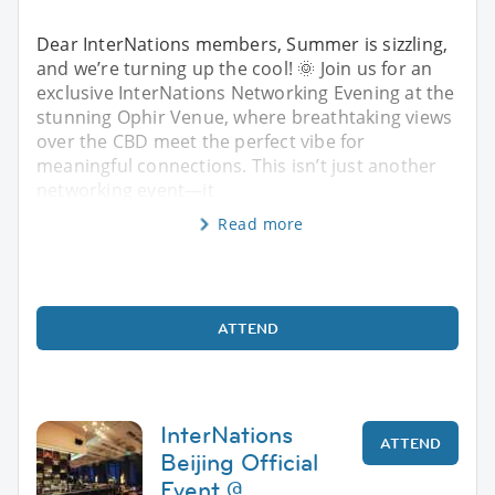
Dear InterNations members, Summer is sizzling,
and we’re turning up the cool! 🌞 Join us for an
exclusive InterNations Networking Evening at the
stunning Ophir Venue, where breathtaking views
over the CBD meet the perfect vibe for
meaningful connections. This isn’t just another
networking event—it
Read more
ATTEND
InterNations
ATTEND
Beijing Official
Event @