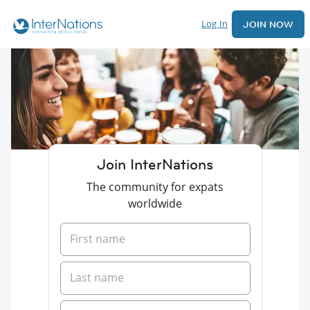
Log In
JOIN NOW
Join InterNations
The community for expats
worldwide