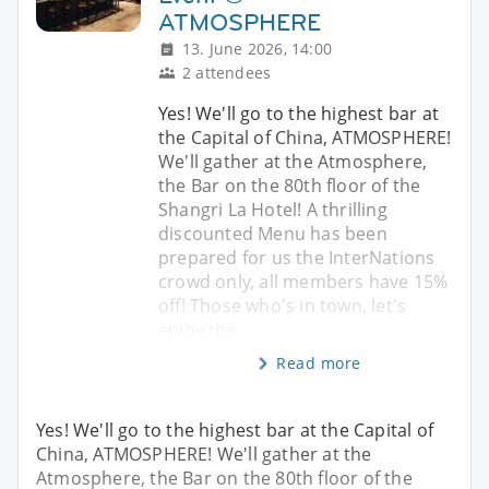
ATMOSPHERE
13. June 2026, 14:00
2 attendees
Yes! We'll go to the highest bar at
the Capital of China, ATMOSPHERE!
We'll gather at the Atmosphere,
the Bar on the 80th floor of the
Shangri La Hotel! A thrilling
discounted Menu has been
prepared for us the InterNations
crowd only, all members have 15%
off! Those who's in town, let's
enjoy the
Read more
Yes! We'll go to the highest bar at the Capital of
China, ATMOSPHERE! We'll gather at the
Atmosphere, the Bar on the 80th floor of the