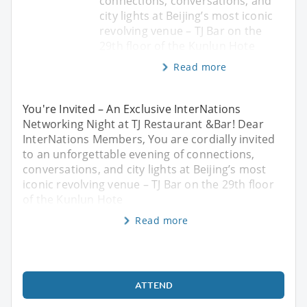
connections, conversations, and
city lights at Beijing’s most iconic
revolving venue – TJ Bar on the
29th floor of the Kunlun Hote
Read more
You're Invited – An Exclusive InterNations
Networking Night at TJ Restaurant &Bar! Dear
InterNations Members, You are cordially invited
to an unforgettable evening of connections,
conversations, and city lights at Beijing’s most
iconic revolving venue – TJ Bar on the 29th floor
of the Kunlun Hote
Read more
ATTEND