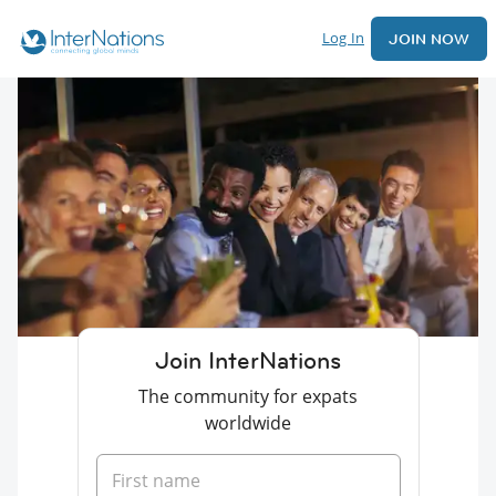
Log In
JOIN NOW
Join InterNations
The community for expats
worldwide