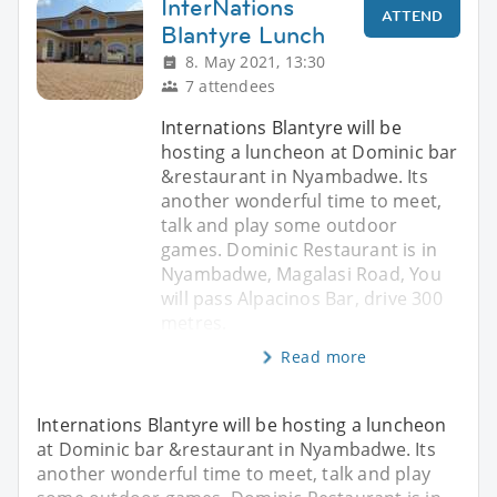
InterNations
ATTEND
Blantyre Lunch
8. May 2021, 13:30
7 attendees
Internations Blantyre will be
hosting a luncheon at Dominic bar
&restaurant in Nyambadwe. Its
another wonderful time to meet,
talk and play some outdoor
games. Dominic Restaurant is in
Nyambadwe, Magalasi Road, You
will pass Alpacinos Bar, drive 300
metres.
Read more
Internations Blantyre will be hosting a luncheon
at Dominic bar &restaurant in Nyambadwe. Its
another wonderful time to meet, talk and play