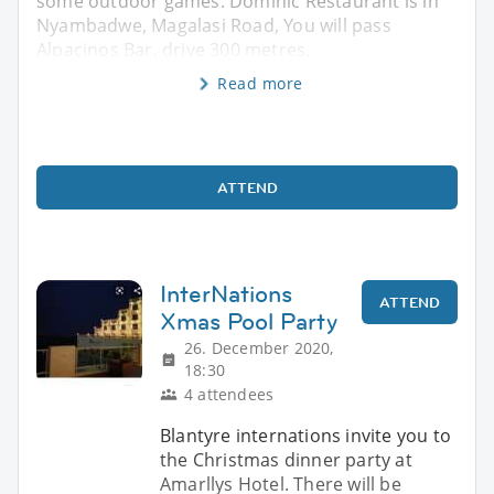
some outdoor games. Dominic Restaurant is in
Nyambadwe, Magalasi Road, You will pass
Alpacinos Bar, drive 300 metres.
Read more
ATTEND
InterNations
ATTEND
Xmas Pool Party
26. December 2020,
18:30
4 attendees
Blantyre internations invite you to
the Christmas dinner party at
Amarllys Hotel. There will be