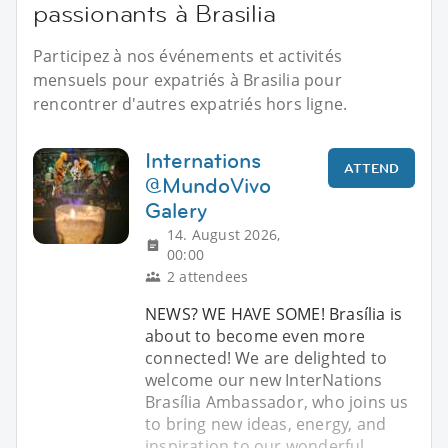
passionants à Brasilia
Participez à nos événements et activités
mensuels pour expatriés à Brasilia pour
rencontrer d'autres expatriés hors ligne.
Internations
ATTEND
@MundoVivo
Galery
14. August 2026,
00:00
2 attendees
NEWS? WE HAVE SOME! Brasília is
about to become even more
connected! We are delighted to
welcome our new InterNations
Brasília Ambassador, who joins us
to bring new ideas, energy, and
inspiration to our wonderful