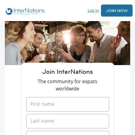
Log In
JOIN NOW
Join InterNations
The community for expats
worldwide