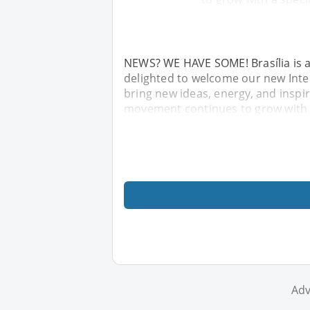
NEWS? WE HAVE SOME! Brasília is 
delighted to welcome our new Inte
bring new ideas, energy, and insp
movement continues to grow with a
Adv