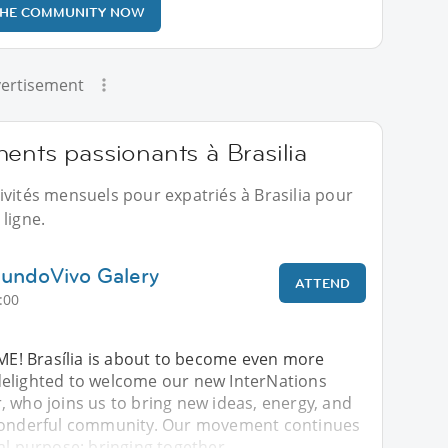
THE COMMUNITY NOW
ertisement
ents passionants à Brasilia
ivités mensuels pour expatriés à Brasilia pour
ligne.
MundoVivo Galery
ATTEND
:00
! Brasília is about to become even more
elighted to welcome our new InterNations
 who joins us to bring new ideas, energy, and
 wonderful community. Our movement continues
al purpose: bringing together