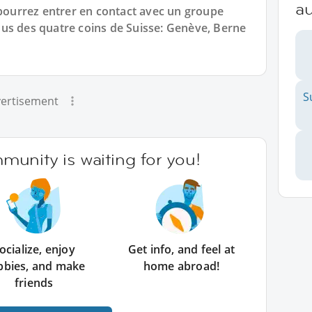
au
 pourrez entrer en contact avec un groupe
us des quatre coins de Suisse: Genève, Berne
S
ertisement
unity is waiting for you!
ocialize, enjoy
Get info, and feel at
bbies, and make
home abroad!
friends