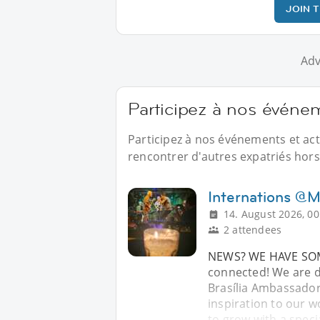
JOIN 
Adv
Participez à nos événem
Participez à nos événements et act
rencontrer d'autres expatriés hors 
Internations @
14. August 2026, 00
2 attendees
NEWS? WE HAVE SOME
connected! We are d
Brasília Ambassador,
inspiration to our
to grow with a speci