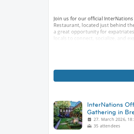
Join us for our official InterNatio
Restaurant, located just behind th
a great opportunity for expatriates
locals to connect, socialize, and e
InterNations Off
Gathering in B
27. March 2026, 18
35 attendees