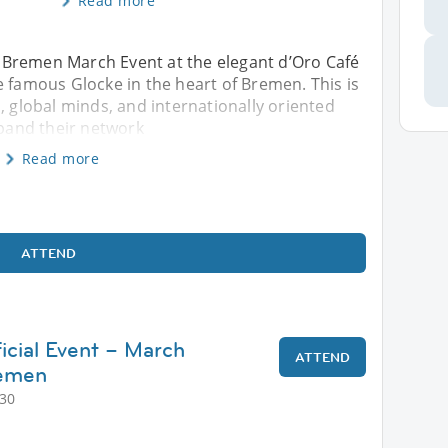
Read more
ns Bremen March Event at the elegant d’Oro Café
e famous Glocke in the heart of Bremen. This is
, global minds, and internationally oriented
xpand their network
Read more
ATTEND
icial Event – March
ATTEND
remen
:30