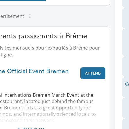
ertisement
ments passionants à Brême
tivités mensuels pour expatriés à Brême pour
ligne.
ne Official Event Bremen
ATTEND
C
cial InterNations Bremen March Event at the
Restaurant, located just behind the famous
of Bremen. This is a great opportunity for
minds, and internationally oriented locals to
and expand their network