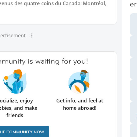
e
venus des quatre coins du Canada: Montréal,
ertisement
unity is waiting for you!
ocialize, enjoy
Get info, and feel at
bbies, and make
home abroad!
friends
THE COMMUNITY NOW