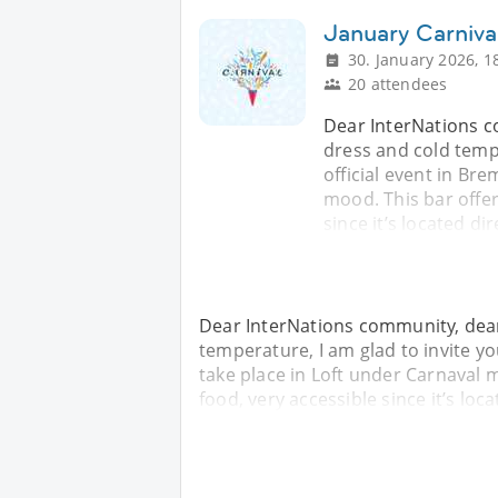
January Carniva
30. January 2026, 1
20 attendees
Dear InterNations co
dress and cold tempe
official event in Bre
mood. This bar offer
since it’s located dir
Dear InterNations community, dear 
temperature, I am glad to invite you
take place in Loft under Carnaval m
food, very accessible since it’s loca