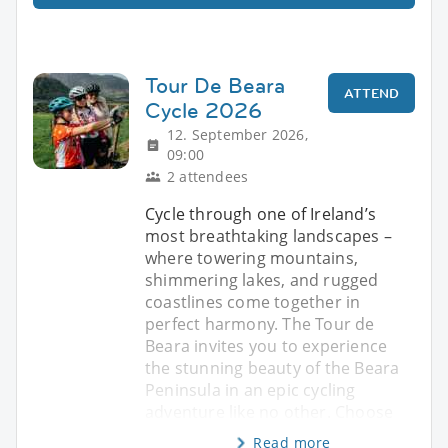
Tour De Beara
ATTEND
Cycle 2026
12. September 2026,
09:00
2 attendees
Cycle through one of Ireland’s
most breathtaking landscapes –
where towering mountains,
shimmering lakes, and rugged
coastlines come together in
perfect harmony. The Tour de
Beara invites you to experience
the stunning beauty of the Beara
Peninsula in an epic cycling
adventure like no other. Choose
Read more