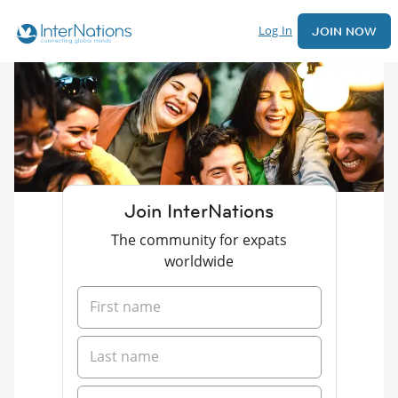
Log In
JOIN NOW
Join InterNations
The community for expats
worldwide