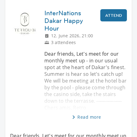
InterNations
ATTEND
Dakar Happy
Hour
12. June 2026, 21:00
3 attendees
Dear friends, Let's meet for our
monthly meet up - in our usual
spot at the heart of Dakar's finest.
Summer is hear so let's catch up!
We will be meeting at the hotel bar
by the pool - please come through
the casino side, take the stairs
down to the terrasse. ----------------
Chers amis, Retro
Read more
Dear friends, Let's meet for our monthly meet up