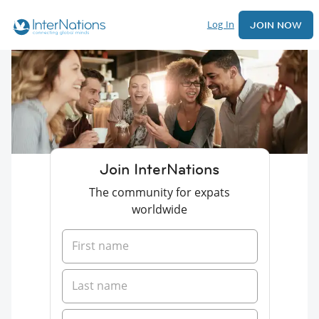
Log In
JOIN NOW
Join InterNations
The community for expats
worldwide