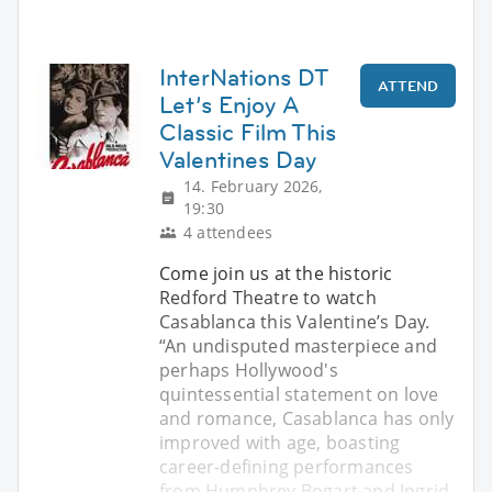
InterNations DT
ATTEND
Let’s Enjoy A
Classic Film This
Valentines Day
14. February 2026,
19:30
4 attendees
Come join us at the historic
Redford Theatre to watch
Casablanca this Valentine’s Day.
“An undisputed masterpiece and
perhaps Hollywood's
quintessential statement on love
and romance, Casablanca has only
improved with age, boasting
career-defining performances
from Humphrey Bogart and Ingrid