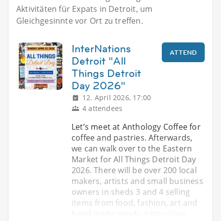
Aktivitäten für Expats in Detroit, um
Gleichgesinnte vor Ort zu treffen.
InterNations
ATTEND
Detroit "All
Things Detroit
Day 2026"
12. April 2026, 17:00
4 attendees
Let’s meet at Anthology Coffee for
coffee and pastries. Afterwards,
we can walk over to the Eastern
Market for All Things Detroit Day
2026. There will be over 200 local
makers, artists and small business
owners in sheds 3 and 4 selling
items from food, fashion, art and
hand made goods. https://eas