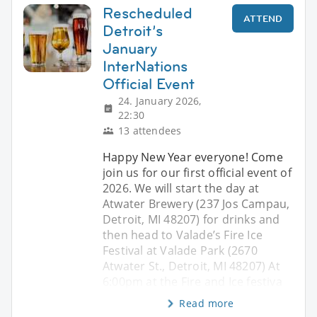
Rescheduled
ATTEND
Detroit’s
January
InterNations
Official Event
24. January 2026,
22:30
13 attendees
Happy New Year everyone! Come
join us for our first official event of
2026. We will start the day at
Atwater Brewery (237 Jos Campau,
Detroit, MI 48207) for drinks and
then head to Valade’s Fire Ice
Festival at Valade Park (2670
Atwater St., Detroit, MI 48207) At
6:00pm at the Fire and Ice festiva
Read more