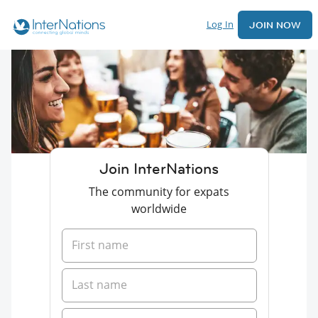
Log In
JOIN NOW
Join InterNations
The community for expats
worldwide