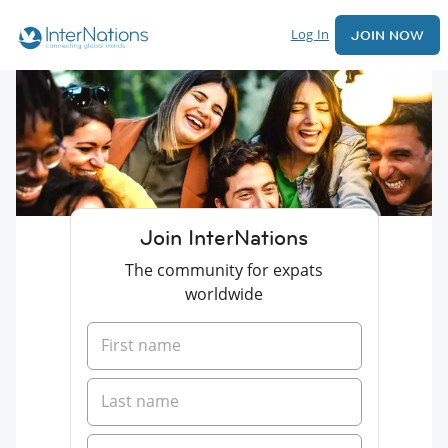
Log In
JOIN NOW
Join InterNations
The community for expats
worldwide