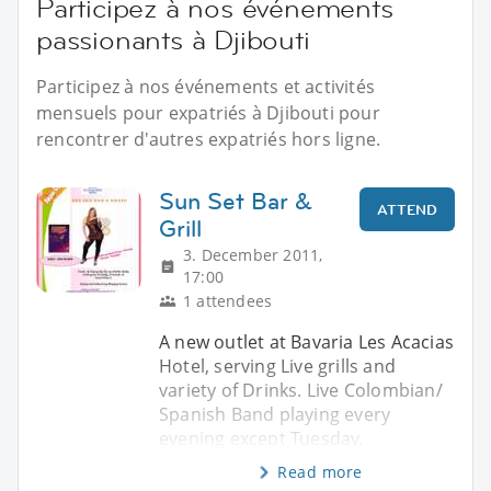
Participez à nos événements
passionants à Djibouti
Participez à nos événements et activités
mensuels pour expatriés à Djibouti pour
rencontrer d'autres expatriés hors ligne.
Sun Set Bar &
ATTEND
Grill
3. December 2011,
17:00
1 attendees
A new outlet at Bavaria Les Acacias
Hotel, serving Live grills and
variety of Drinks. Live Colombian/
Spanish Band playing every
evening except Tuesday.
Read more