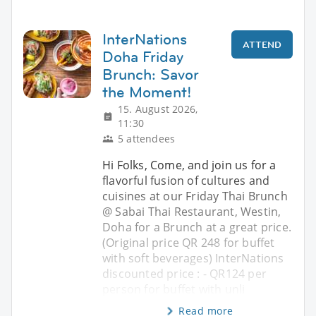
InterNations
ATTEND
Doha Friday
Brunch: Savor
the Moment!
15. August 2026,
11:30
5 attendees
Hi Folks, Come, and join us for a
flavorful fusion of cultures and
cuisines at our Friday Thai Brunch
@ Sabai Thai Restaurant, Westin,
Doha for a Brunch at a great price.
(Original price QR 248 for buffet
with soft beverages) InterNations
discounted price : - QR124 per
person for buffet with unli
Read more