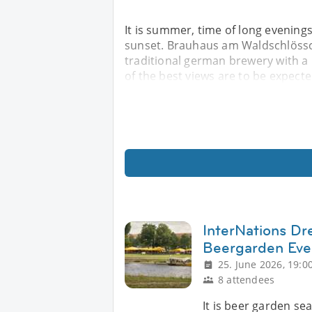
It is summer, time of long evenings
sunset. Brauhaus am Waldschlössch
traditional german brewery with a
of the best views are to be expecte
InterNations Dr
Beergarden Eve
25. June 2026, 19:0
8 attendees
It is beer garden se