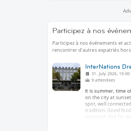
Adv
Participez à nos événe
Participez à nos événements et ac
rencontrer d'autres expatriés hors 
InterNations Dre
31. July 2026, 19:00
9 attendees
It is summer, time o
on the city at suns
spot, well connected
tradition. Good food
expected. Not far aw