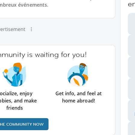
e
ombreux événements.
ertisement
unity is waiting for you!
ocialize, enjoy
Get info, and feel at
bbies, and make
home abroad!
friends
THE COMMUNITY NOW