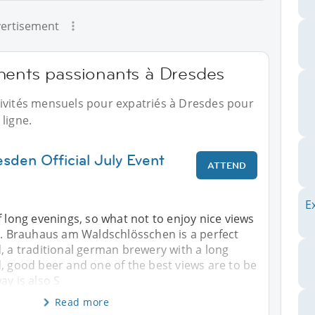
ertisement
ments passionants à Dresdes
tivités mensuels pour expatriés à Dresdes pour
ligne.
sden Official July Event
ATTEND
E
f long evenings, so what not to enjoy nice views
et. Brauhaus am Waldschlösschen is a perfect
, a traditional german brewery with a long
, good beer and one of the best views are to be
ay is also S
Read more