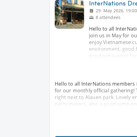
InterNations Dr
29. May 2026, 19:00
8 attendees
Hello to all InterN
join us in May for ou
enjoy Vietnamese cui
environment, good f
good jump-point for 
Hello to all InterNations members 
for our monthly official gathering!
right next to Alauen park. Lovely 
party makers, also a good jump-poi