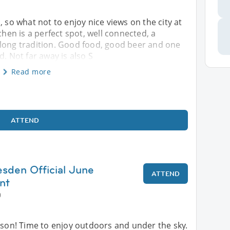
, so what not to enjoy nice views on the city at
en is a perfect spot, well connected, a
 long tradition. Good food, good beer and one
d. Not far away is also S
Read more
ATTEND
esden Official June
ATTEND
nt
0
ason! Time to enjoy outdoors and under the sky.