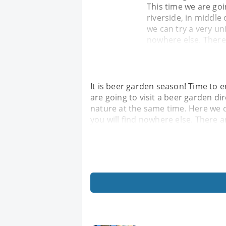
This time we are goi
riverside, in middle
we can try a very uni
nowhere else. There 
It is beer garden season! Time to 
are going to visit a beer garden dir
nature at the same time. Here we ca
you will find nowhere else. There a