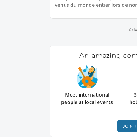
venus du monde entier lors de n
Adv
An amazing comm
Meet international
S
people at local events
ho
JOIN 