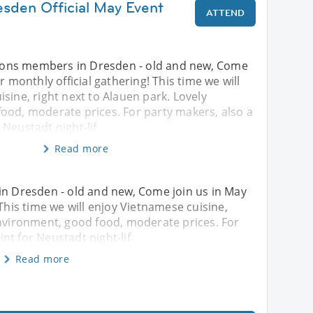
esden Official May Event
ATTEND
ations members in Dresden - old and new, Come
r monthly official gathering! This time we will
sine, right next to Alauen park. Lovely
ood, moderate prices. For party makers, also a
Neustadt night-lif
Read more
in Dresden - old and new, Come join us in May
 This time we will enjoy Vietnamese cuisine,
environment, good food, moderate prices. For
nt for Neustadt night-lif
Read more