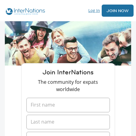
Log In
JOIN NOW
Join InterNations
The community for expats
worldwide