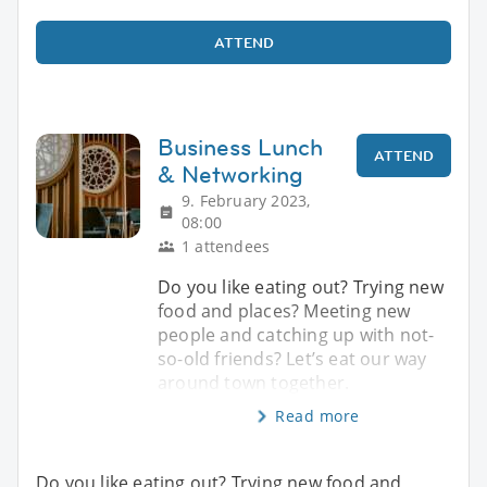
ATTEND
Business Lunch
ATTEND
& Networking
9. February 2023,
08:00
1 attendees
Do you like eating out? Trying new
food and places? Meeting new
people and catching up with not-
so-old friends? Let’s eat our way
around town together.
Read more
Do you like eating out? Trying new food and