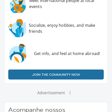
Meet international people at local
events
Socialize, enjoy hobbies, and make
friends
Get info, and feel at home abroad!
JOIN THE COMMUNITY NOW
Advertisement
Acompanhe nossos