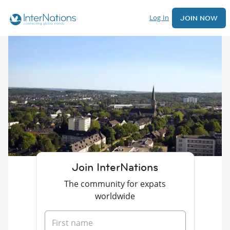
Log In
JOIN NOW
Join InterNations
The community for expats
worldwide