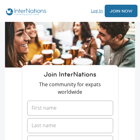
Log In
JOIN NOW
Join InterNations
The community for expats
worldwide