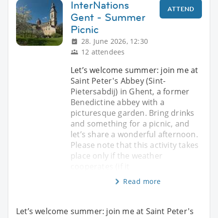
InterNations
ATTEND
Gent - Summer
Picnic
28. June 2026, 12:30
12 attendees
Let’s welcome summer: join me at
Saint Peter's Abbey (Sint-
Pietersabdij) in Ghent, a former
Benedictine abbey with a
picturesque garden. Bring drinks
and something for a picnic, and
let’s share a wonderful afternoon.
Please note that this activity takes
place only if the weather
cooperates (if it
Read more
Let’s welcome summer: join me at Saint Peter's