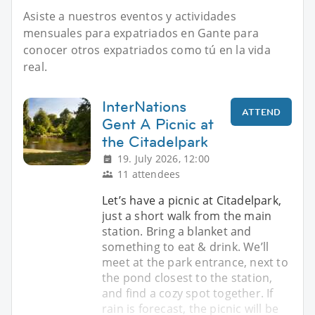
Asiste a nuestros eventos y actividades
mensuales para expatriados en Gante para
conocer otros expatriados como tú en la vida
real.
InterNations
ATTEND
Gent A Picnic at
the Citadelpark
19. July 2026, 12:00
11 attendees
Let’s have a picnic at Citadelpark,
just a short walk from the main
station. Bring a blanket and
something to eat & drink. We’ll
meet at the park entrance, next to
the pond closest to the station,
and find a cozy spot together. If
rain is forecast, the picnic will be