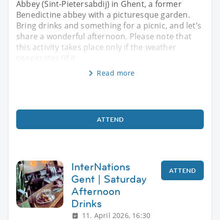
Abbey (Sint-Pietersabdij) in Ghent, a former
Benedictine abbey with a picturesque garden.
Bring drinks and something for a picnic, and let’s
share a wonderful afternoon. Please note that
this activity takes place only if the weather
cooperates (if it
Read more
ATTEND
InterNations
ATTEND
Gent | Saturday
Afternoon
Drinks
11. April 2026, 16:30