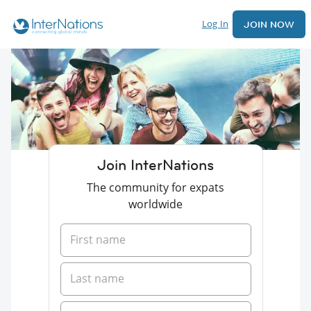
Log In
JOIN NOW
Join InterNations
The community for expats
worldwide