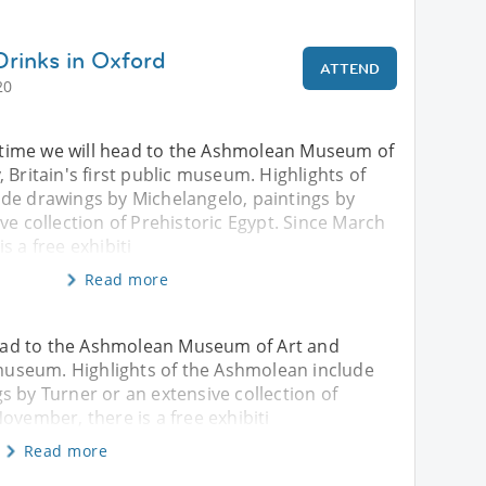
Drinks in Oxford
ATTEND
20
is time we will head to the Ashmolean Museum of
 Britain's first public museum. Highlights of
de drawings by Michelangelo, paintings by
ve collection of Prehistoric Egypt. Since March
s a free exhibiti
Read more
 head to the Ashmolean Museum of Art and
c museum. Highlights of the Ashmolean include
s by Turner or an extensive collection of
ovember, there is a free exhibiti
Read more