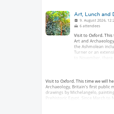
Art, Lunch and 
9. August 2026, 12:
6 attendees
Visit to Oxford. Th
Art and Archaeology,
the Ashmolean inclu
Turner or an extensi
to November, there i
Visit to Oxford. This time we will
Archaeology, Britain's first publi
drawings by Michelangelo, painting
Prehistoric Egypt. Since March to N