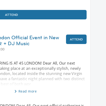
ATTEND
ndon Official Event in New
ATTEND
+ DJ Music
:00
ING IS AT 45 LONDON! Dear All, Our next
 taking place at an exceptionally stylish, newly
ndon, located inside the stunning new Virgin
ve a fantastic night planned with two distinct
e best of both wor
Read more
DON! Dear All, Our next official gathering is