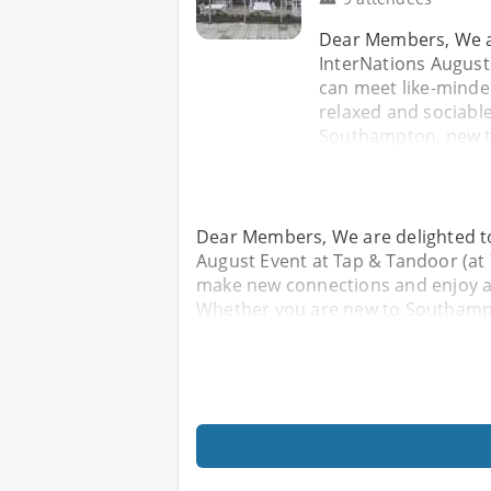
Dear Members, We ar
InterNations August
can meet like-minde
relaxed and sociabl
Southampton, new to
Dear Members, We are delighted to
August Event at Tap & Tandoor (at
make new connections and enjoy a 
Whether you are new to Southampt