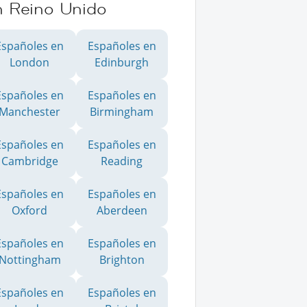
n Reino Unido
Españoles en
Españoles en
London
Edinburgh
Españoles en
Españoles en
Manchester
Birmingham
Españoles en
Españoles en
Cambridge
Reading
Españoles en
Españoles en
Oxford
Aberdeen
Españoles en
Españoles en
Nottingham
Brighton
Españoles en
Españoles en