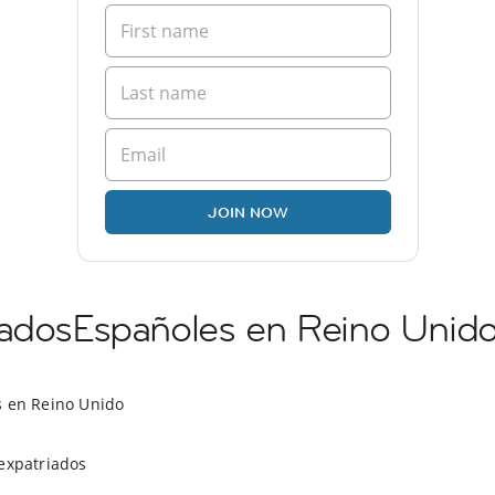
JOIN NOW
iadosEspañoles en Reino Unid
s en Reino Unido
expatriados