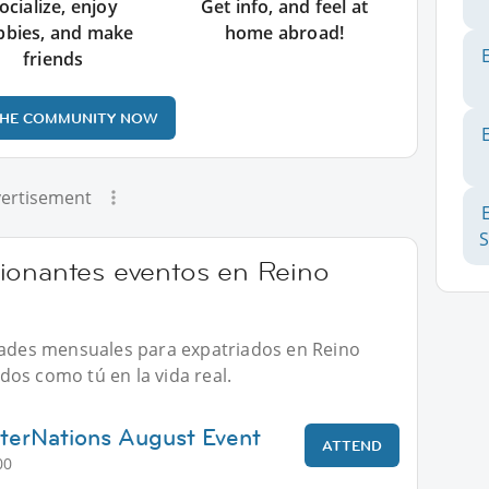
ocialize, enjoy
Get info, and feel at
bbies, and make
home abroad!
friends
THE COMMUNITY NOW
ertisement
ionantes eventos en Reino
idades mensuales para expatriados en Reino
os como tú en la vida real.
terNations August Event
ATTEND
00