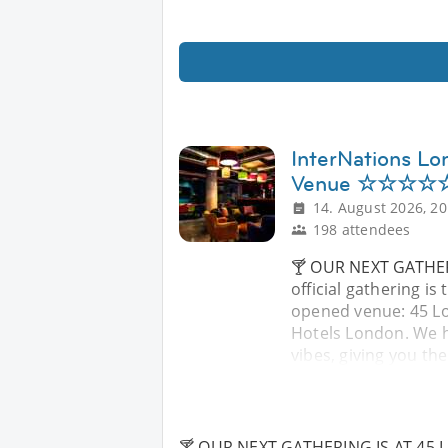
InterNations Lo
Venue ☆☆☆☆☆ 
14. August 2026, 20
198 attendees
🍸 OUR NEXT GATHER
official gathering is
opened venue: 45 Lo
Hotels London. We ha
vibes, giving you th
🍸 OUR NEXT GATHERING IS AT 45 LON