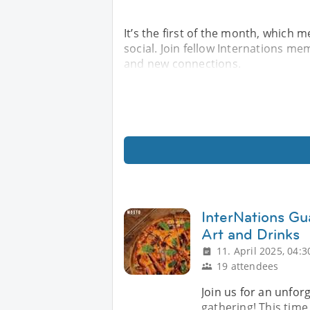
It’s the first of the month, which m
social. Join fellow Internations m
and new connections.
InterNations Gua
Art and Drinks
11. April 2025, 04:3
19 attendees
Join us for an unfor
gathering! This time