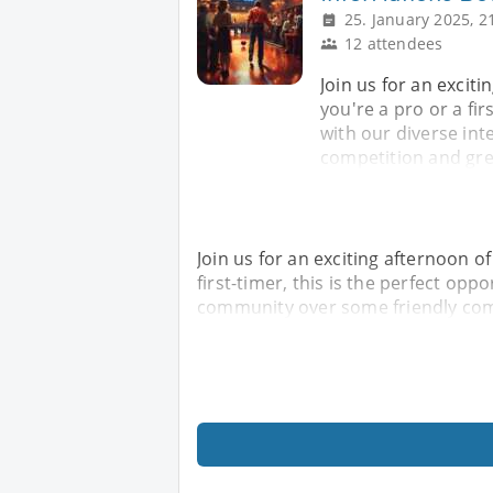
25. January 2025, 2
12 attendees
Join us for an excit
you're a pro or a fir
with our diverse in
competition and gre
Join us for an exciting afternoon o
first-timer, this is the perfect opp
community over some friendly com