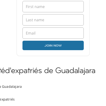
JOIN NOW
d'expatriés de Guadalajara
 à Guadalajara
expatriés