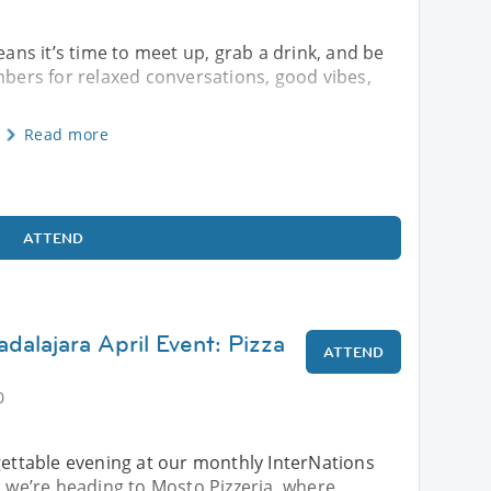
eans it’s time to meet up, grab a drink, and be
embers for relaxed conversations, good vibes,
Read more
ATTEND
dalajara April Event: Pizza
ATTEND
0
gettable evening at our monthly InterNations
, we’re heading to Mosto Pizzeria, where