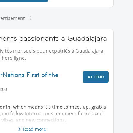
ertisement
ments passionants à Guadalajara
tivités mensuels pour expatriés à Guadalajara
 hors ligne.
rNations First of the
ATTEND
4:00
 month, which means it’s time to meet up, grab a
. Join fellow Internations members for relaxed
 vibes, and new connections.
Read more