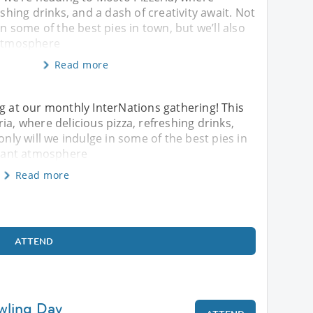
eshing drinks, and a dash of creativity await. Not
in some of the best pies in town, but we’ll also
 atmosphere
Read more
ng at our monthly InterNations gathering! This
ia, where delicious pizza, refreshing drinks,
only will we indulge in some of the best pies in
ibrant atmosphere
Read more
ATTEND
wling Day