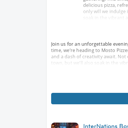
delicious pizza, refr
only will we indulge 
soak in the vibrant
Join us for an unforgettable eveni
time, we’re heading to Mosto Pizzer
and a dash of creativity await. Not 
town, but we’ll also soak in the v
InterNations Bo