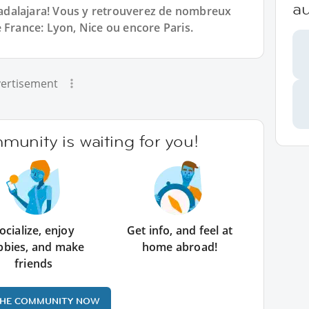
a
dalajara! Vous y retrouverez de nombreux
 France: Lyon, Nice ou encore Paris.
ertisement
unity is waiting for you!
ocialize, enjoy
Get info, and feel at
bbies, and make
home abroad!
friends
THE COMMUNITY NOW