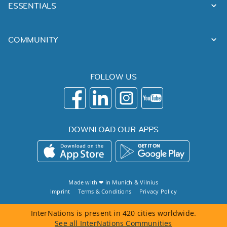
ESSENTIALS
COMMUNITY
FOLLOW US
DOWNLOAD OUR APPS
Made with ❤ in
Munich
&
Vilnius
Imprint
Terms & Conditions
Privacy Policy
InterNations is present in 420 cities worldwide.
See all InterNations Communities