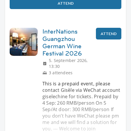
ATTEND
InterNations
ATTEND
Guangzhou
German Wine
Festival 2026
5. September 2026,
13:30
3 attendees
This is a prepaid event, please
contact Gisèle via WeChat account
giselechine for tickets. Prepaid by
4 Sep: 260 RMB/person On 5
Sep/At door: 300 RMB/person If
you don’t have WeChat please pm
me and we will find a solution for
you. --- Welcome to join