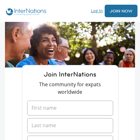
Log In
JOIN NOW
Join InterNations
The community for expats
worldwide