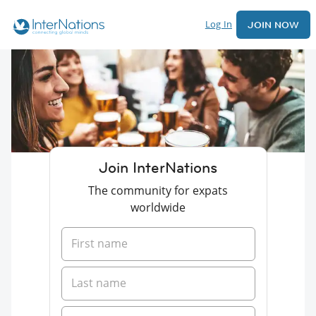
Log In
JOIN NOW
Join InterNations
The community for expats
worldwide