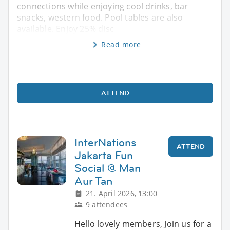
connections while enjoying cool drinks, bar
snacks, western food. Pool tables are also
available. Enjoy 25% disc
Read more
ATTEND
InterNations
ATTEND
Jakarta Fun
Social @ Man
Aur Tan
21. April 2026, 13:00
9 attendees
Hello lovely members, Join us for a