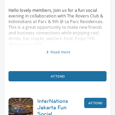
Hello lovely members, Join us for a fun social
evening in collaboration with The Rovers Club &
Indoindians at Parc & 9th @ Le Parc Residences.
This is a great opportunity to make new friends
and business connections while enjoying cool
drinks, bar snacks, western food. Enjoy 15%
discount on all D
Read more
ATTEND
InterNations
ATTEND
Jakarta Fun
Social