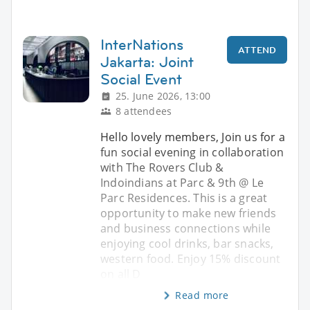
InterNations
ATTEND
Jakarta: Joint
Social Event
25. June 2026, 13:00
8 attendees
Hello lovely members, Join us for a
fun social evening in collaboration
with The Rovers Club &
Indoindians at Parc & 9th @ Le
Parc Residences. This is a great
opportunity to make new friends
and business connections while
enjoying cool drinks, bar snacks,
western food. Enjoy 15% discount
on all D
Read more