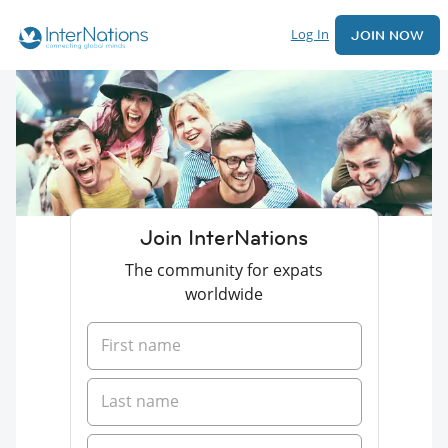
Log In
JOIN NOW
Join InterNations
The community for expats
worldwide