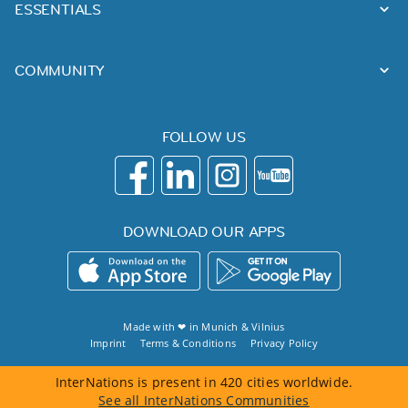
ESSENTIALS
COMMUNITY
FOLLOW US
DOWNLOAD OUR APPS
Made with ❤ in
Munich
&
Vilnius
Imprint
Terms & Conditions
Privacy Policy
InterNations is present in 420 cities worldwide.
See all InterNations Communities