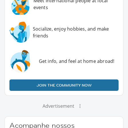
Meet international people at local
events
Socialize, enjoy hobbies, and make
friends
Get info, and feel at home abroad!
JOIN THE COMMUNITY NOW
Advertisement
Acompanhe nossos