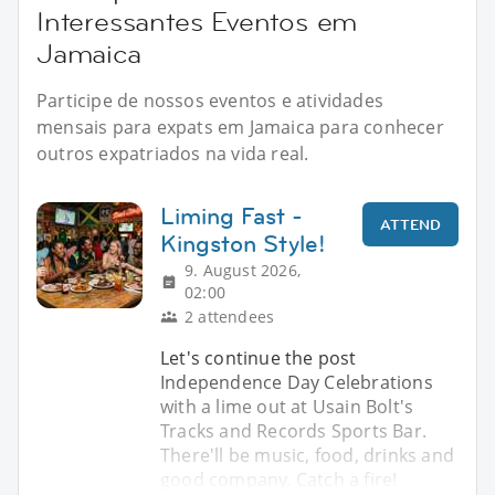
Interessantes Eventos em
Jamaica
Participe de nossos eventos e atividades
mensais para expats em Jamaica para conhecer
outros expatriados na vida real.
Liming Fast -
ATTEND
Kingston Style!
9. August 2026,
02:00
2 attendees
Let's continue the post
Independence Day Celebrations
with a lime out at Usain Bolt's
Tracks and Records Sports Bar.
There'll be music, food, drinks and
good company. Catch a fire!