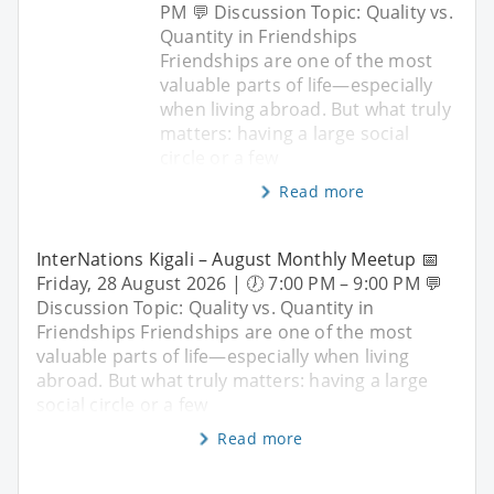
PM 💬 Discussion Topic: Quality vs.
Quantity in Friendships
Friendships are one of the most
valuable parts of life—especially
when living abroad. But what truly
matters: having a large social
circle or a few
Read more
InterNations Kigali – August Monthly Meetup 📅
Friday, 28 August 2026 | 🕖 7:00 PM – 9:00 PM 💬
Discussion Topic: Quality vs. Quantity in
Friendships Friendships are one of the most
valuable parts of life—especially when living
abroad. But what truly matters: having a large
social circle or a few
Read more