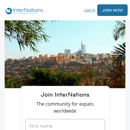
Log In
JOIN NOW
Join InterNations
The community for expats
worldwide