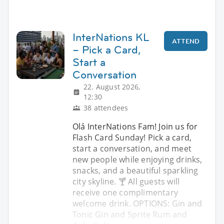
InterNations KL
ATTEND
– Pick a Card,
Start a
Conversation
22. August 2026,
12:30
38 attendees
Olá InterNations Fam! Join us for
Flash Card Sunday! Pick a card,
start a conversation, and meet
new people while enjoying drinks,
snacks, and a beautiful sparkling
city skyline. 🍸 All guests will
receive one complimentary
welcome drink. OPTIONS: Gin and
Tonic Gin and Sprite Rum and