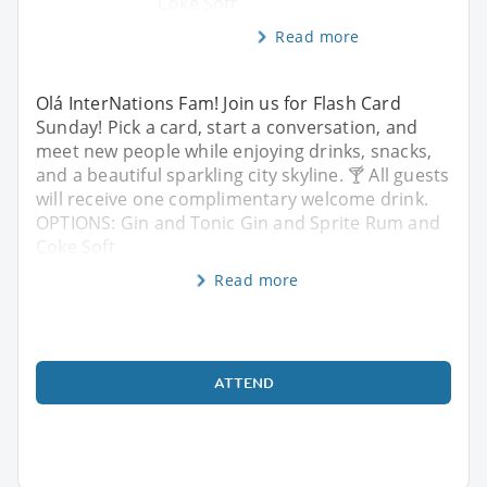
Coke Soft
Read more
Olá InterNations Fam! Join us for Flash Card
Sunday! Pick a card, start a conversation, and
meet new people while enjoying drinks, snacks,
and a beautiful sparkling city skyline. 🍸 All guests
will receive one complimentary welcome drink.
OPTIONS: Gin and Tonic Gin and Sprite Rum and
Coke Soft
Read more
ATTEND