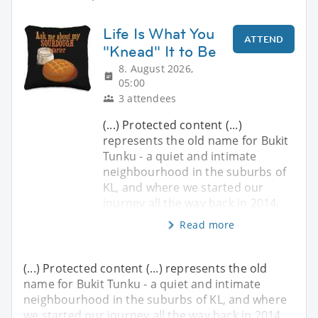
Life Is What You
ATTEND
"Knead" It to Be
8. August 2026,
05:00
3 attendees
(...) Protected content (...)
represents the old name for Bukit
Tunku - a quiet and intimate
neighbourhood in the suburbs of
KL, and where we started our
journey all the way back in 2014.
Read more
(...) Protected content (...) represents the old
name for Bukit Tunku - a quiet and intimate
neighbourhood in the suburbs of KL, and where
we started our journey all the way back in 2014.