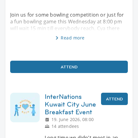
Join us for some bowling competition or just for
a fun bowling game this Wednesday at 8:00 pm
will wait 15 min till everybody reach. Cya there
Read more
ATTEND
InterNations
ATTEND
Kuwait City June
Breakfast Event
19. June 2026, 08:00
14 attendees
Long time we didn't meet in an