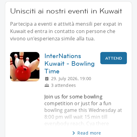
Unisciti ai nostri eventi in Kuwait
Partecipa a eventi e attività mensili per expat in
Kuwait ed entra in contatto con persone che
vivono un'esperienza simile alla tua.
InterNations
ATTEND
Kuwait - Bowling
Time
29. July 2026, 19:00
3 attendees
Join us for some bowling
competition or just for a fun
bowling game this Wednesday at
8:00 pm will wait 15 min till
everybody reach. Cya there
Read more