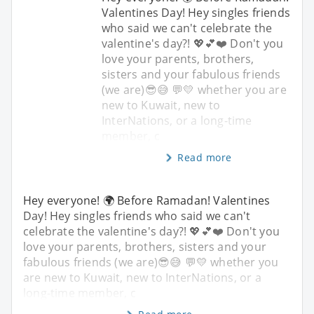
Valentines Day! Hey singles friends
who said we can't celebrate the
valentine's day?! 💖💕❤️ Don't you
love your parents, brothers,
sisters and your fabulous friends
(we are)😎😅 💬💛 whether you are
new to Kuwait, new to
InterNations, or a long-time
member, c
Read more
Hey everyone! 🌍 Before Ramadan! Valentines
Day! Hey singles friends who said we can't
celebrate the valentine's day?! 💖💕❤️ Don't you
love your parents, brothers, sisters and your
fabulous friends (we are)😎😅 💬💛 whether you
are new to Kuwait, new to InterNations, or a
long-time member, c