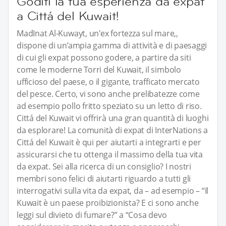
Goditi la tua esperienza da expat
a Cittá del Kuwait!
Madīnat Al-Kuwayt, un'ex fortezza sul mare,,
dispone di un’ampia gamma di attività e di paesaggi
di cui gli expat possono godere, a partire da siti
come le moderne Torri del Kuwait, il simbolo
ufficioso del paese, o il gigante, trafficato mercato
del pesce. Certo, vi sono anche prelibatezze come
ad esempio pollo fritto speziato su un letto di riso.
Cittá del Kuwait vi offrirà una gran quantità di luoghi
da esplorare! La comunità di expat di InterNations a
Cittá del Kuwait è qui per aiutarti a integrarti e per
assicurarsi che tu ottenga il massimo della tua vita
da expat. Sei alla ricerca di un consiglio? I nostri
membri sono felici di aiutarti riguardo a tutti gli
interrogativi sulla vita da expat, da – ad esempio – “Il
Kuwait è un paese proibizionista? E ci sono anche
leggi sul divieto di fumare?” a “Cosa devo