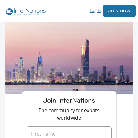
Log In
JOIN NOW
Join InterNations
The community for expats
worldwide