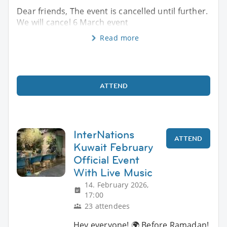
Dear friends, The event is cancelled until further.
We will cancel 6 March event
Read more
ATTEND
InterNations
ATTEND
Kuwait February
Official Event
With Live Music
14. February 2026,
17:00
23 attendees
Hey everyone! 🌍 Before Ramadan!