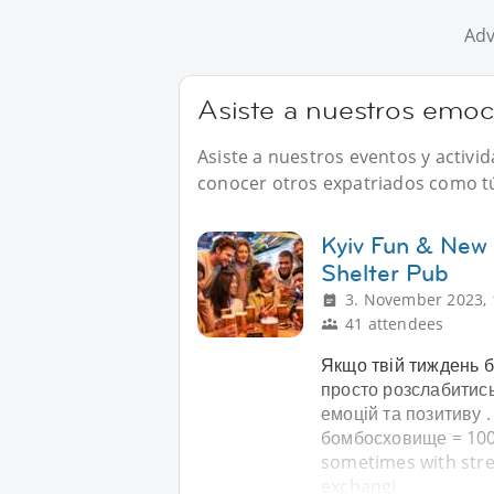
Adv
Asiste a nuestros emoc
Asiste a nuestros eventos y activ
conocer otros expatriados como tú 
Kyiv Fun & New 
Shelter Pub
3. November 2023, 
41 attendees
Якщо твій тиждень б
просто розслабитись
емоцій та позитиву 
бомбосховище = 10
sometimes with stres
exchangi