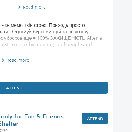
Read more
- знімемо твій стрес. Приходь просто
рати . Отримуй бурю емоцій та позитиву .
 бомбосховище = 100% ЗАХИЩЕНІСТЬ After a
just to relax by meeting cool people and
Read more
ATTEND
 only for Fun & Friends
ATTEND
Shelter
7:30