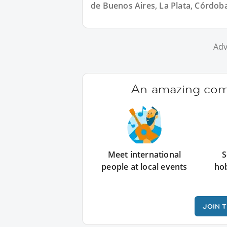
de Buenos Aires, La Plata, Córdoba
Adv
An amazing comm
Meet international
S
people at local events
ho
JOIN 