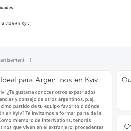
vidades
la vida en Kyiv
ertisement
 Ideal para Argentinos en Kyiv
Ou
yiv! ¿Te gustaría conocer otros expatriados
ncias y consejo de otros argentinos, p.ej.,
óximo partido de tu equipo favorito o dónde
ón en Kyiv? Te invitamos a formar parte de la
Como miembro de InterNations, tendrás
O
tinos que viven en el extranjero, procedentes