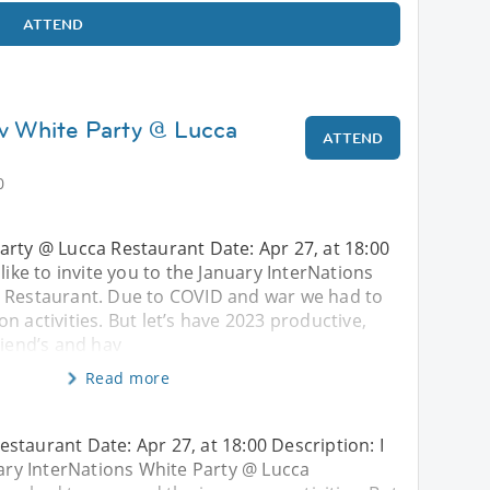
ATTEND
iv White Party @ Lucca
ATTEND
0
arty @ Lucca Restaurant Date: Apr 27, at 18:00
like to invite you to the January InterNations
 Restaurant. Due to COVID and war we had to
n activities. But let’s have 2023 productive,
riend’s and hav
Read more
staurant Date: Apr 27, at 18:00 Description: I
uary InterNations White Party @ Lucca