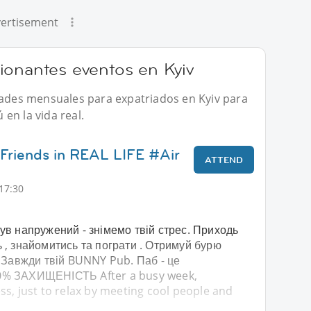
ertisement
ionantes eventos en Kyiv
idades mensuales para expatriados en Kyiv para
en la vida real.
Friends in REAL LIFE #Air
ATTEND
17:30
ув напружений - знімемо твій стрес. Приходь
 , знайомитись та пограти . Отримуй бурю
. Завжди твій BUNNY Pub. Паб - це
0% ЗАХИЩЕНІСТЬ After a busy week,
s, just to relax by meeting cool people and