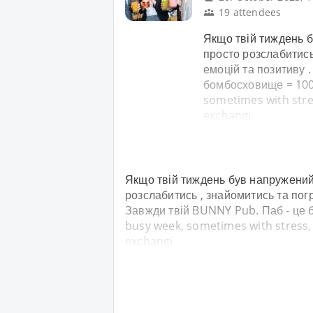
19 attendees
Якщо твій тиждень б
просто розслабитись
емоцій та позитиву 
бомбосховище = 10
sometimes with stres
exchangi
Якщо твій тиждень був напружений 
розслабитись , знайомитись та пог
Завжди твій BUNNY Pub. Паб - це
busy week, sometimes with stress, 
exchangi