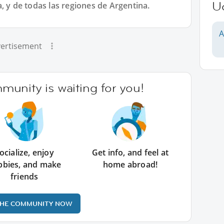
U
, y de todas las regiones de Argentina.
A
ertisement
unity is waiting for you!
ocialize, enjoy
Get info, and feel at
bbies, and make
home abroad!
friends
THE COMMUNITY NOW