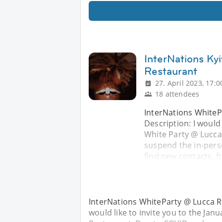
InterNations Ky
Restaurant
27. April 2023, 17:0
18 attendees
InterNations WhiteP
Description: I would 
White Party @ Lucca
suspend the in-perso
find new contacts, f
InterNations WhiteParty @ Lucca Re
would like to invite you to the Jan