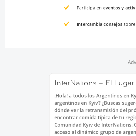
Participa en
eventos y acti
Intercambia consejos
sobre 
Adv
InterNations – El Lugar
¡Hola! a todos los Argentinos en K
argentinos en Kyiv? ¿Buscas sugere
dónde ver la retransmisión del pr
encontrar comida típica de tu regi
Comunidad Kyiv de InterNations. 
acceso al dinámico grupo de argen