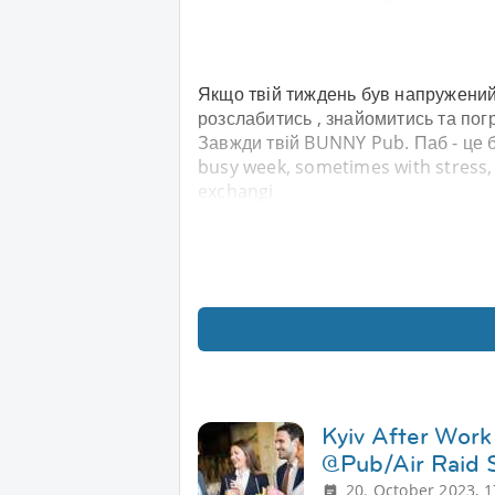
Якщо твій тиждень був напружений 
розслабитись , знайомитись та пог
Завжди твій BUNNY Pub. Паб - це
busy week, sometimes with stress, 
exchangi
Kyiv After Work
@Pub/Air Raid 
20. October 2023, 1