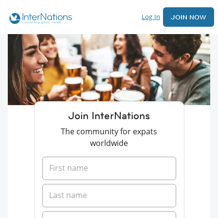
Log In
JOIN NOW
Join InterNations
The community for expats
worldwide