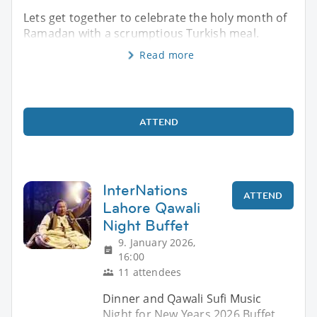
Lets get together to celebrate the holy month of
Ramadan with a scrumptious Turkish meal.
Read more
ATTEND
InterNations
ATTEND
Lahore Qawali
Night Buffet
9. January 2026,
16:00
11 attendees
Dinner and Qawali Sufi Music
Night for New Years 2026 Buffet