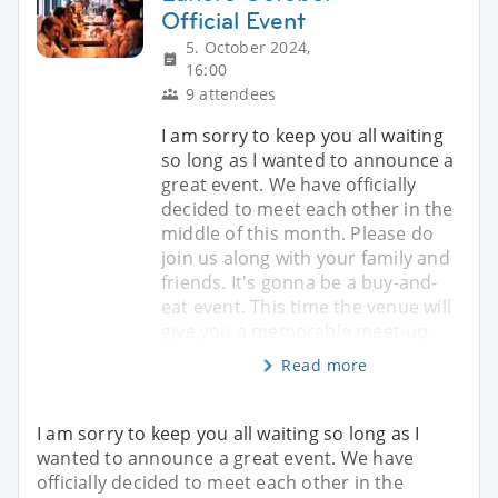
Official Event
5. October 2024,
16:00
9 attendees
I am sorry to keep you all waiting
so long as I wanted to announce a
great event. We have officially
decided to meet each other in the
middle of this month. Please do
join us along with your family and
friends. It's gonna be a buy-and-
eat event. This time the venue will
give you a memorable meet-up.
Read more
I am sorry to keep you all waiting so long as I
wanted to announce a great event. We have
officially decided to meet each other in the