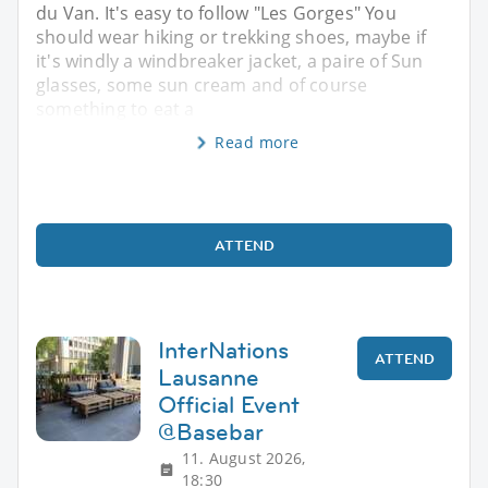
du Van. It's easy to follow "Les Gorges" You
should wear hiking or trekking shoes, maybe if
it's windly a windbreaker jacket, a paire of Sun
glasses, some sun cream and of course
something to eat a
Read more
ATTEND
InterNations
ATTEND
Lausanne
Official Event
@Basebar
11. August 2026,
18:30