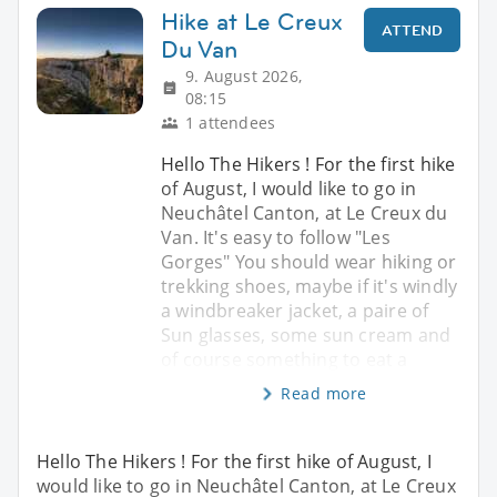
Hike at Le Creux
ATTEND
Du Van
9. August 2026,
08:15
1 attendees
Hello The Hikers ! For the first hike
of August, I would like to go in
Neuchâtel Canton, at Le Creux du
Van. It's easy to follow "Les
Gorges" You should wear hiking or
trekking shoes, maybe if it's windly
a windbreaker jacket, a paire of
Sun glasses, some sun cream and
of course something to eat a
Read more
Hello The Hikers ! For the first hike of August, I
would like to go in Neuchâtel Canton, at Le Creux