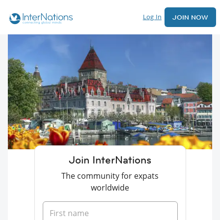
Log In
JOIN NOW
Join InterNations
The community for expats
worldwide