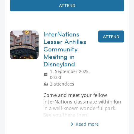
ATTEND
InterNations
ATTEND
Lesser Antilles
Community
Meeting in
Disneyland
1. September 2025,
00:00
2 attendees
Come and meet your fellow
InterNations classmate within fun
in a well-known wonderful park.
See you there then!
Read more