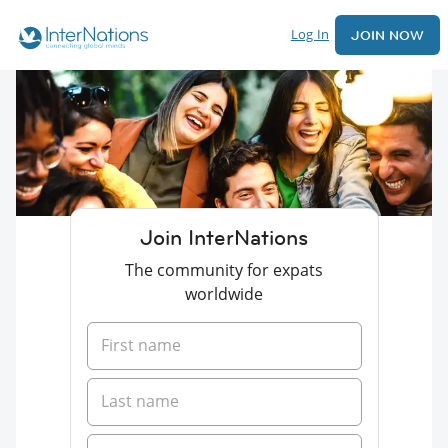
Log In
JOIN NOW
Join InterNations
The community for expats
worldwide