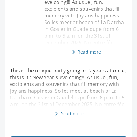
eve coing!!! As usuel, fun,
excipients and souvenirs that fill
memory with Joy ans happiness.
So les meet at beach of La Datcha
in Gosier in Guadeloupe from 6
p.m. to 5 a.m. on the 31st of
December 2025. No entre fée
Read more
This is the unique party going on 2 years at once,
this is it : New Year's eve coing!!! As usuel, fun,
excipients and souvenirs that fill memory with
Joy ans happiness. So les meet at beach of La
Datcha in Gosier in Guadeloupe from 6 p.m. to 5
a.m. on the 31st of December 2025. No entre fée
Read more