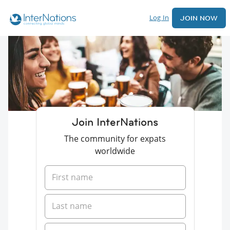
Log In
JOIN NOW
Join InterNations
The community for expats
worldwide