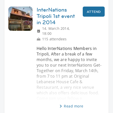
InterNations
ATTEND
Tripoli 1st event
in 2014
14. March 2014,
18:00
115 attendees
Hello InterNations Members in
Tripoli, After a break of a few
months, we are happy to invite
you to our next InterNations Get-
Together on Friday, March 14th,
from 7 to 11 pm at Original
Lebanese House Cafe &
Restaurant, a very nice venue
which also offers delicious food.
Come join your fellow e
Read more