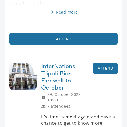
take place in the
Read more
ATTEND
InterNations
ATTEND
Tripoli Bids
Farewell to
October
29. October 2022,
19:00
7 attendees
It’s time to meet again and have a
chance to get to know more