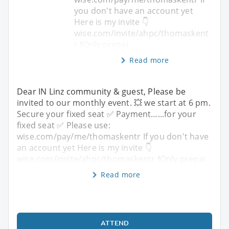
you don't have an account yet
Here is my invite 👇
wise.com/invite/ahpc/thomaskent
r ❗️Only prepai
Read more
Dear IN Linz community & guest, Please be
invited to our monthly event. 💥 we start at 6 pm.
Secure your fixed seat ✅️ Payment…...for your
fixed seat ✅️ Please use:
wise.com/pay/me/thomaskentr If you don't have
an account yet Here is my invite 👇
wise.com/invite/ahpc/thomaskentr ❗️Only prepai
Read more
ATTEND