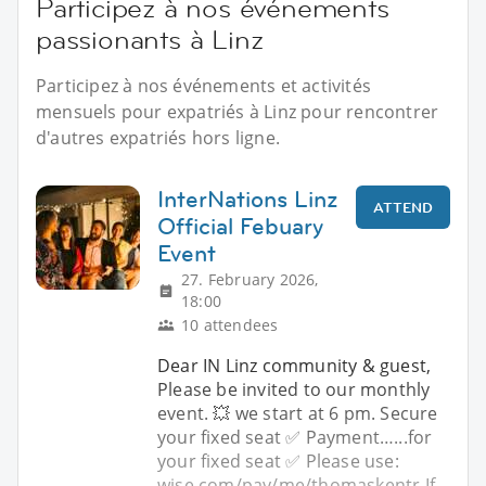
Participez à nos événements
passionants à Linz
Participez à nos événements et activités
mensuels pour expatriés à Linz pour rencontrer
d'autres expatriés hors ligne.
InterNations Linz
ATTEND
Official Febuary
Event
27. February 2026,
18:00
10 attendees
Dear IN Linz community & guest,
Please be invited to our monthly
event. 💥 we start at 6 pm. Secure
your fixed seat ✅️ Payment…...for
your fixed seat ✅️ Please use:
wise.com/pay/me/thomaskentr If