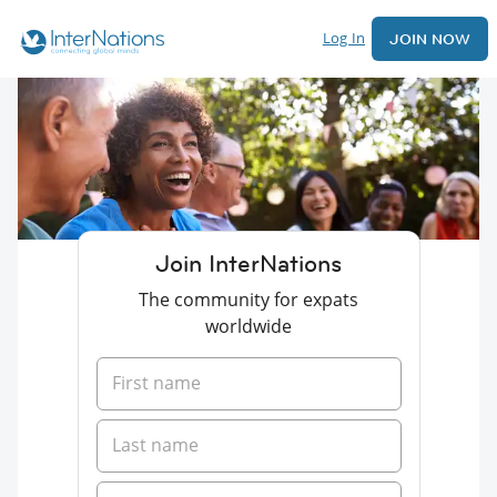
Log In
JOIN NOW
Join InterNations
The community for expats
worldwide