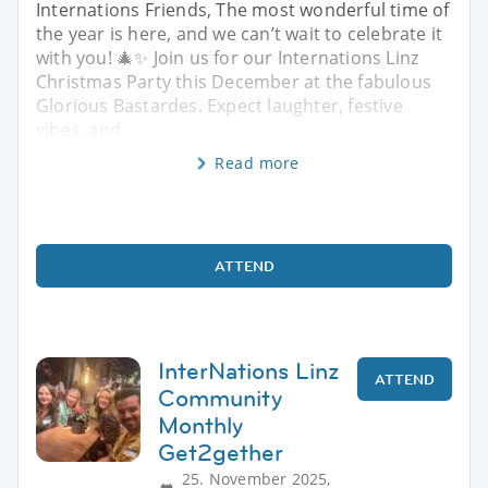
Internations Friends, The most wonderful time of
the year is here, and we can’t wait to celebrate it
with you! 🎄✨ Join us for our Internations Linz
Christmas Party this December at the fabulous
Glorious Bastardes. Expect laughter, festive
vibes, and
Read more
ATTEND
InterNations Linz
ATTEND
Community
Monthly
Get2gether
25. November 2025,