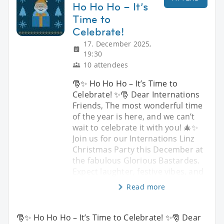
Ho Ho Ho – It’s
Time to
Celebrate!
17. December 2025,
19:30
10 attendees
🎅✨ Ho Ho Ho – It’s Time to
Celebrate! ✨🎅 Dear Internations
Friends, The most wonderful time
of the year is here, and we can’t
wait to celebrate it with you! 🎄✨
Join us for our Internations Linz
Christmas Party this December at
the fabulous Glorious Bastardes.
Expect laughter, festive vibes, and
Read more
🎅✨ Ho Ho Ho – It’s Time to Celebrate! ✨🎅 Dear