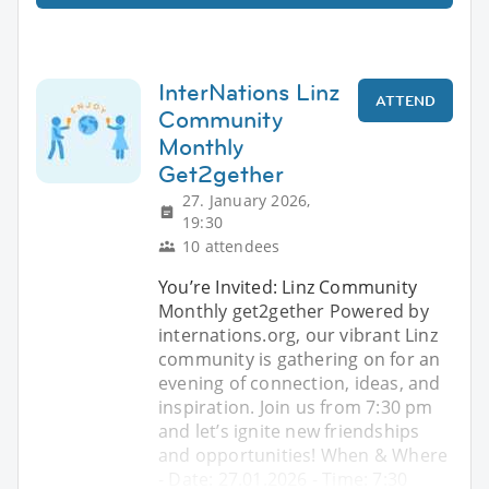
InterNations Linz
ATTEND
Community
Monthly
Get2gether
27. January 2026,
19:30
10 attendees
You’re Invited: Linz Community
Monthly get2gether Powered by
internations.org, our vibrant Linz
community is gathering on for an
evening of connection, ideas, and
inspiration. Join us from 7:30 pm
and let’s ignite new friendships
and opportunities! When & Where
- Date: 27.01.2026 - Time: 7:30