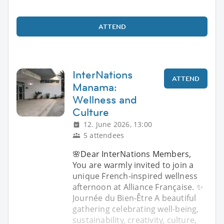
ATTEND
InterNations
ATTEND
Manama:
Wellness and
Culture
12. June 2026, 13:00
5 attendees
🌸Dear InterNations Members,
You are warmly invited to join a
unique French-inspired wellness
afternoon at Alliance Française. ✨
Journée du Bien-Être A beautiful
gathering celebrating well-being,
sustainability, creativity, culture,