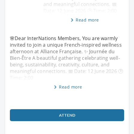
and meaningful connections. 📅
Date: 12 June 2026 🕑 Time: 2:00
Read more
🌸Dear InterNations Members, You are warmly
invited to join a unique French-inspired wellness
afternoon at Alliance Française. ✨ Journée du
Bien-Être A beautiful gathering celebrating well-
being, sustainability, creativity, culture, and
meaningful connections. 📅 Date: 12 June 2026 🕑
Time: 2:00
Read more
ATTEND