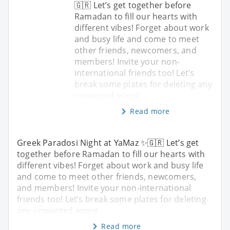
🇬🇷 Let’s get together before
Ramadan to fill our hearts with
different vibes! Forget about work
and busy life and come to meet
other friends, newcomers, and
members! Invite your non-
international friends too! Let’s
break some plates for deleting any
unwanted energ
Read more
Greek Paradosi Night at YaMaz ✨🇬🇷 Let’s get
together before Ramadan to fill our hearts with
different vibes! Forget about work and busy life
and come to meet other friends, newcomers,
and members! Invite your non-international
friends too! Let’s break some plates for deleting
any unwanted energ
Read more