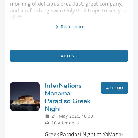
morning of delicious breakfast, great company,
and a refreshing swim Only Bd.4 Hope to see you
all 😎
Read more
ATTEND
InterNations
ATTEND
Manama:
Paradiso Greek
Night
21. May 2026, 18:00
10 attendees
Greek Paradosi Night at YaMaz ✨