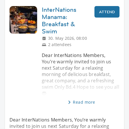
InterNations
ATTEND
Manama:
Breakfast &
Swim
30. May 2026, 08:00
2 attendees
Dear InterNations Members,
You’re warmly invited to join us
next Saturday for a relaxing
morning of delicious breakfast,
great company, and a refreshing
swim Only Bd.4 Hope to see you all
😎
Read more
Dear InterNations Members, You’re warmly
invited to join us next Saturday for a relaxing