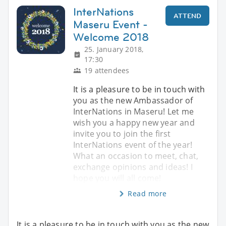
InterNations
ATTEND
Maseru Event -
Welcome 2018
25. January 2018,
17:30
19 attendees
It is a pleasure to be in touch with
you as the new Ambassador of
InterNations in Maseru! Let me
wish you a happy new year and
invite you to join the first
InterNations event of the year!
What an occasion to meet, chat,
exchange opinions and ideas! I
hope you will all come!
Read more
It is a pleasure to be in touch with you as the new