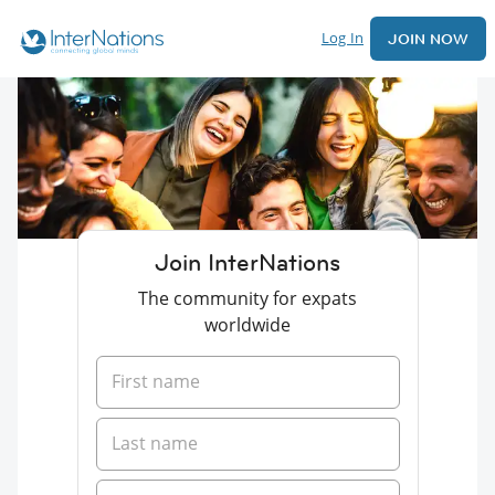
Log In
JOIN NOW
Join InterNations
The community for expats
worldwide