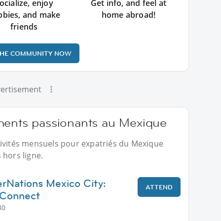
ocialize, enjoy
Get info, and feel at
bbies, and make
home abroad!
friends
THE COMMUNITY NOW
ertisement
ments passionants au Mexique
tivités mensuels pour expatriés du Mexique
 hors ligne.
rNations Mexico City:
ATTEND
 Connect
30