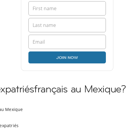
JOIN NOW
expatriésfrançais au Mexique?
 au Mexique
expatriés