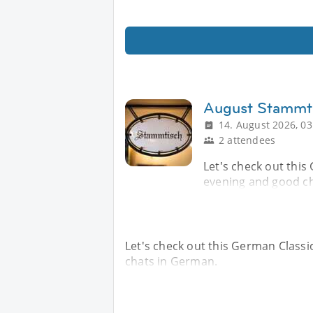
August Stammt
14. August 2026, 03
2 attendees
Let's check out this
evening and good c
Let's check out this German Classi
chats in German.