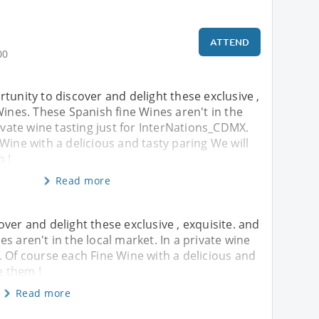
ATTEND
00
tunity to discover and delight these exclusive ,
Wines. These Spanish fine Wines aren't in the
rivate wine tasting just for InterNations_CDMX.
Wine with a delicious and tasty paring We will
m !
Read more
ver and delight these exclusive , exquisite. and
s aren't in the local market. In a private wine
. Of course each Fine Wine with a delicious and
e them !
Read more