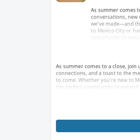
As summer comes to a
conversations, new 
we've made—and the 
to Mexico City or hav
opportunity to expa
As summer comes to a close, join u
connections, and a toast to the m
to come. Whether you're new to Mex
the perfect opportunity to expand 