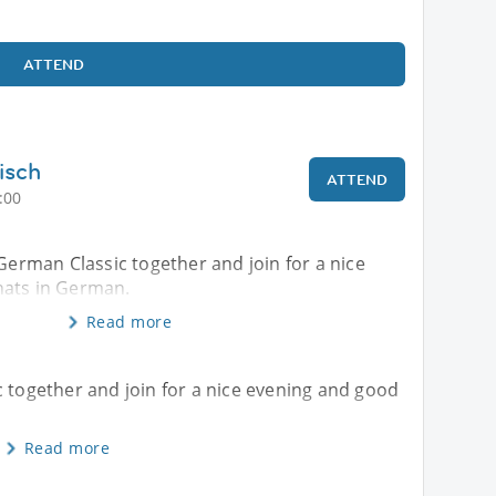
ATTEND
isch
ATTEND
:00
 German Classic together and join for a nice
hats in German.
Read more
c together and join for a nice evening and good
Read more