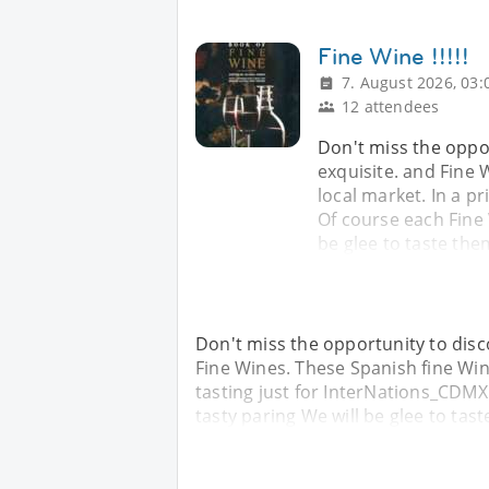
Fine Wine !!!!!
7. August 2026, 03:
12 attendees
Don't miss the oppor
exquisite. and Fine 
local market. In a p
Of course each Fine 
be glee to taste the
Don't miss the opportunity to disco
Fine Wines. These Spanish fine Wine
tasting just for InterNations_CDMX
tasty paring We will be glee to tast