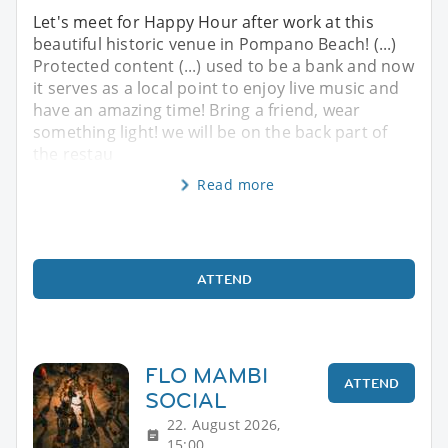
Let's meet for Happy Hour after work at this
beautiful historic venue in Pompano Beach! (...)
Protected content (...) used to be a bank and now
it serves as a local point to enjoy live music and
have an amazing time! Bring a friend, wear
something light! we will be on the back part of
the restau
Read more
ATTEND
FLO MAMBI
ATTEND
SOCIAL
22. August 2026,
15:00