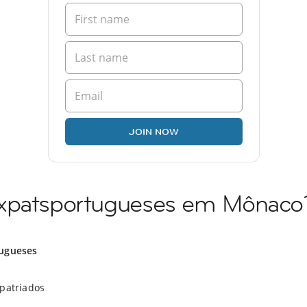
JOIN NOW
expatsportugueses em Mônaco
ugueses
xpatriados