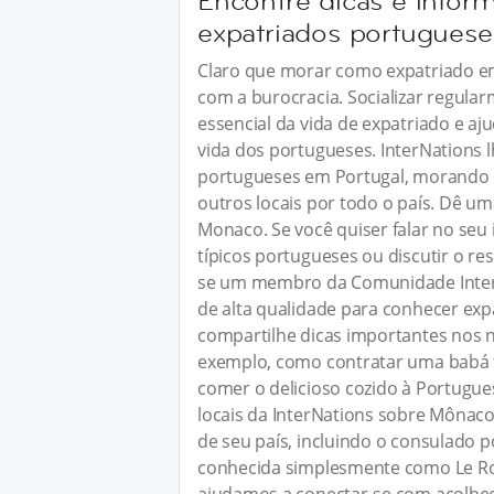
Encontre dicas e info
expatriados portuguese
Claro que morar como expatriado em 
com a burocracia. Socializar regul
essencial da vida de expatriado e a
vida dos portugueses. InterNations 
portugueses em Portugal, morando 
outros locais por todo o país. Dê 
Monaco. Se você quiser falar no seu
típicos portugueses ou discutir o res
se um membro da Comunidade InterN
de alta qualidade para conhecer exp
compartilhe dicas importantes nos 
exemplo, como contratar uma babá fl
comer o delicioso cozido à Portugu
locais da InterNations sobre Mônaco
de seu país, incluindo o consulado p
conhecida simplesmente como Le Roc