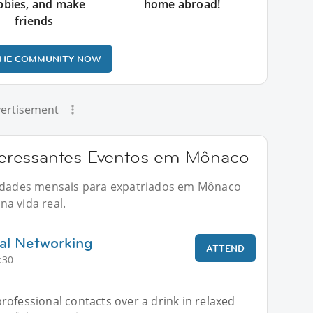
bbies, and make
home abroad!
friends
THE COMMUNITY NOW
ertisement
eressantes Eventos em Mônaco
ividades mensais para expatriados em Mônaco
a vida real.
al Networking
ATTEND
:30
ofessional contacts over a drink in relaxed