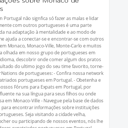
rmações sobre Mônaco de
s
Portugal não signfica só fazer as malas e lidar
armente com outros portugueses é uma parte
juda na adaptação à mentalidade e ao modo de
lhe ajuda a conectar-se e encontrar-se com outros
em Monaco, Monaco-Ville, Monte-Carlo e muitos
uma olhada em nosso grupo de portugueses em
 idioma, descobrir onde comer algum dos pratos
ultado do ultimo jogo do seu time favorito, torne-
ations de portugueses: - Confira nossa network
atriados portugueses em Portugal. - Obetenha e
nossos Fóruns para Expats em Portugal, por
uente na sua língua para seus filhos ou onde
esa em Monaco-Ville - Navegue pela base de dados
 para encontrar informações sobre instituições
ortugueses. Seja visitando a cidade velha,
her ou participando de nossos eventos, nós lhe