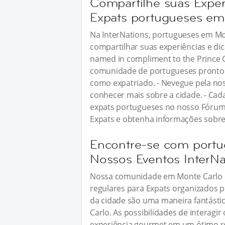
Compartilhe suas Exper
Expats portugueses em
Na InterNations, portugueses em M
compartilhar suas experiências e dica
named in compliment to the Prince C
comunidade de portugueses prontos 
como expatriado. - Nevegue pela no
conhecer mais sobre a cidade. - Cad
expats portugueses no nosso Fórum 
Expats e obtenha informações sobre
Encontre-se com port
Nossos Eventos InterNa
Nossa comunidade em Monte Carlo é
regulares para Expats organizados 
da cidade são uma maneira fantást
Carlo. As possibilidades de interagir
experiência gourmet em um ótimo re