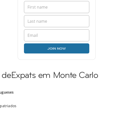
JOIN NOW
deExpats em Monte Carlo
ugueses
xpatriados