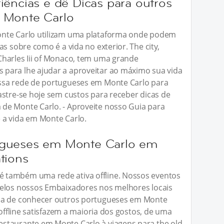
iências e dê Dicas para outros
 Monte Carlo
onte Carlo utilizam uma plataforma onde podem
s sobre como é a vida no exterior. The city,
harles Iii of Monaco, tem uma grande
para lhe ajudar a aproveitar ao máximo sua vida
ssa rede de portugueses em Monte Carlo para
astre-se hoje sem custos para receber dicas de
de Monte Carlo. - Aproveite nosso Guia para
 a vida em Monte Carlo.
ugueses em Monte Carlo em
tions
 também uma rede ativa offline. Nossos eventos
pelos nossos Embaixadores nos melhores locais
ica de conhecer outros portugueses em Monte
 offline satisfazem a maioria dos gostos, de uma
staurante em Monte Carlo à viagens para the old