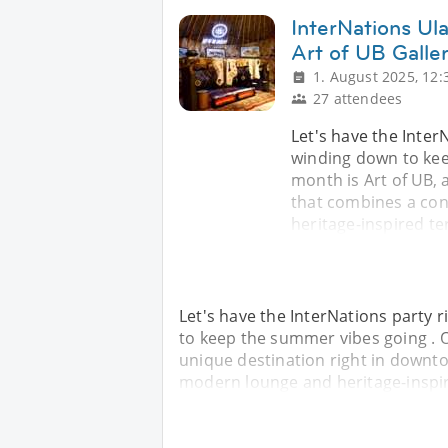
InterNations Ula
Art of UB Galle
1. August 2025, 12:
27 attendees
Let's have the Inter
winding down to kee
month is Art of UB, 
that combines a con
heritage-inspired ter
Let's have the InterNations party
to keep the summer vibes going . O
unique destination right in downt
modern lounge and heritage-inspire