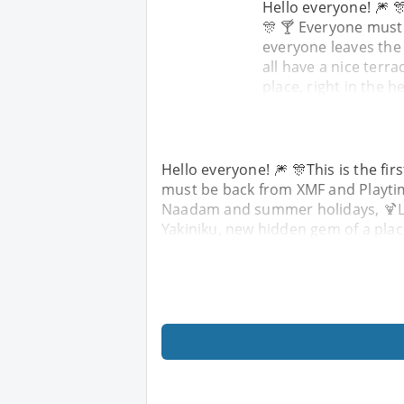
Hello everyone! 🎆 🎊
🎊 🍸 Everyone must
everyone leaves the
all have a nice terra
place, right in the h
Hello everyone! 🎆 🎊This is the fir
must be back from XMF and Playtime
Naadam and summer holidays, 🍹Let'
Yakiniku, new hidden gem of a place