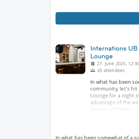
Internations UB
Lounge
27. June 2025, 12:3
20 attendees
In what has been so
community, let's hit
Lounge for a night of
advantage of the w
See you all there!
In what has been somewhat of a s