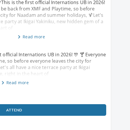
This is the first official Internations UB in 2026!
 be back from XMF and Playtime, so before
 city for Naadam and summer holidays, 🍹Let's
ce party at Ikigai Yakiniku, new hidden gem of a
eart of
Read more
st official Internations UB in 2026! 🎊 🍸 Everyone
, so before everyone leaves the city for
s all have a nice terrace party at Ikigai
, right in the heart of
Read more
ATTEND