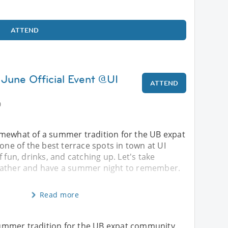
ATTEND
 June Official Event @UI
ATTEND
0
mewhat of a summer tradition for the UB expat
 one of the best terrace spots in town at UI
 fun, drinks, and catching up. Let's take
eather and have a summer night to remember.
Read more
ummer tradition for the UB expat community,