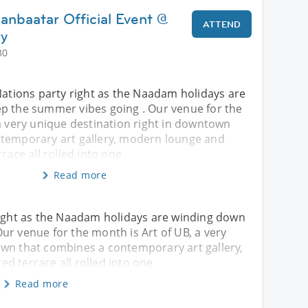
anbaatar Official Event @
ATTEND
ry
30
Nations party right as the Naadam holidays are
p the summer vibes going . Our venue for the
a very unique destination right in downtown
temporary art gallery, modern lounge and
race all rolled into one
Read more
 right as the Naadam holidays are winding down
ur venue for the month is Art of UB, a very
own that combines a contemporary art gallery,
d terrace all rolled into one
Read more