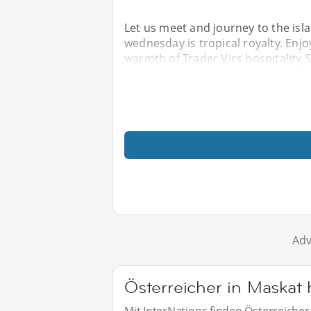
Let us meet and journey to the isl
wednesday is tropical royalty. Enjo
warmth of Trader Vics hospitality Sp
Adv
Österreicher in Maskat