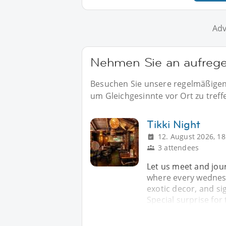
Adv
Nehmen Sie an aufregen
Besuchen Sie unsere regelmäßigen 
um Gleichgesinnte vor Ort zu treff
Tikki Night
12. August 2026, 18
3 attendees
Let us meet and jour
where every wednesda
exotic decor, and si
Special surprise for 