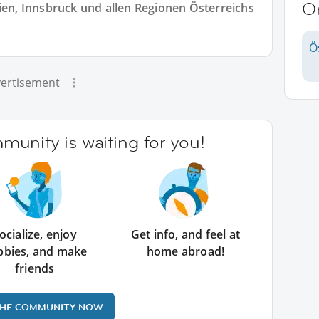
O
Wien, Innsbruck und allen Regionen Österreichs
Ö
ertisement
unity is waiting for you!
ocialize, enjoy
Get info, and feel at
bbies, and make
home abroad!
friends
THE COMMUNITY NOW