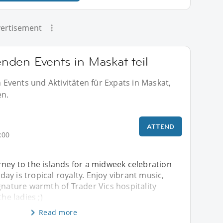
ertisement
den Events in Maskat teil
Events und Aktivitäten für Expats in Maskat,
en.
ATTEND
:00
ney to the islands for a midweek celebration
y is tropical royalty. Enjoy vibrant music,
gnature warmth of Trader Vics hospitality
the ladies ;)
Read more