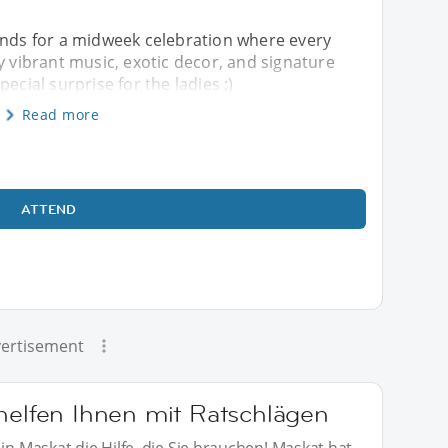
ands for a midweek celebration where every
y vibrant music, exotic decor, and signature
ecial surprise for the ladies ;)
Read more
ATTEND
ertisement
 helfen Ihnen mit Ratschlägen