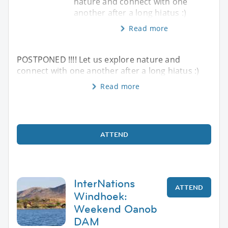
nature and connect with one
another after a long hiatus :)
Read more
POSTPONED !!!! Let us explore nature and
connect with one another after a long hiatus :)
Read more
ATTEND
InterNations
ATTEND
Windhoek:
Weekend Oanob
DAM