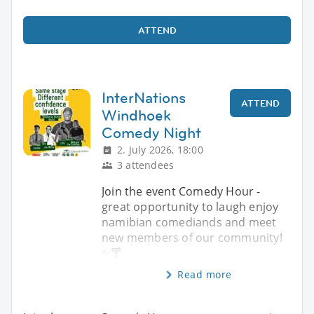
ATTEND
InterNations
ATTEND
Windhoek
Comedy Night
2. July 2026, 18:00
3 attendees
Join the event Comedy Hour -
great opportunity to laugh enjoy
namibian comediands and meet
new members of our community!
✨️🍸
Read more