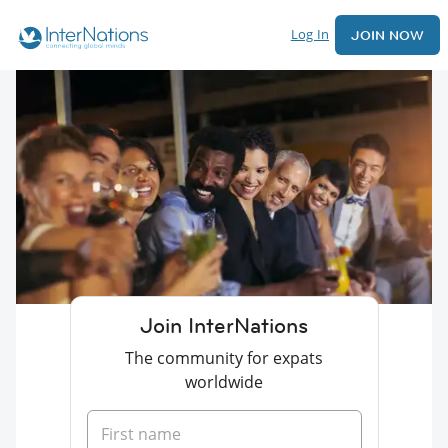
Log In
JOIN NOW
Join InterNations
The community for expats
worldwide