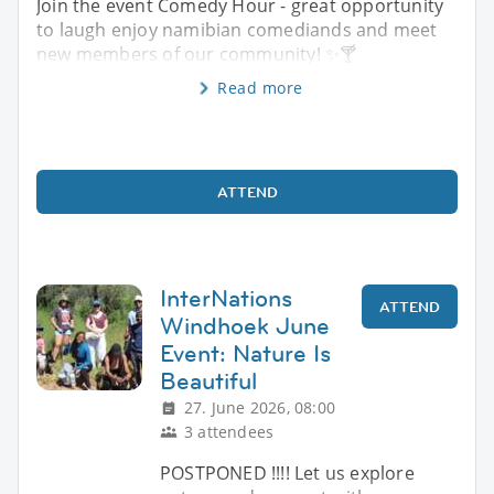
Join the event Comedy Hour - great opportunity
to laugh enjoy namibian comediands and meet
new members of our community! ✨️🍸
Read more
ATTEND
InterNations
ATTEND
Windhoek June
Event: Nature Is
Beautiful
27. June 2026, 08:00
3 attendees
POSTPONED !!!! Let us explore