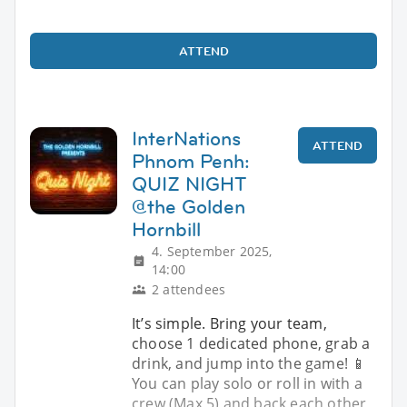
ATTEND
InterNations
ATTEND
Phnom Penh:
QUIZ NIGHT
@the Golden
Hornbill
4. September 2025,
14:00
2 attendees
It’s simple. Bring your team,
choose 1 dedicated phone, grab a
drink, and jump into the game! 📱
You can play solo or roll in with a
crew (Max 5) and back each other