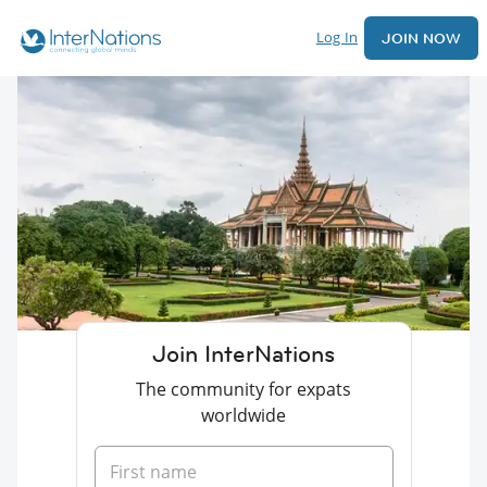
Log In
JOIN NOW
Join InterNations
The community for expats
worldwide