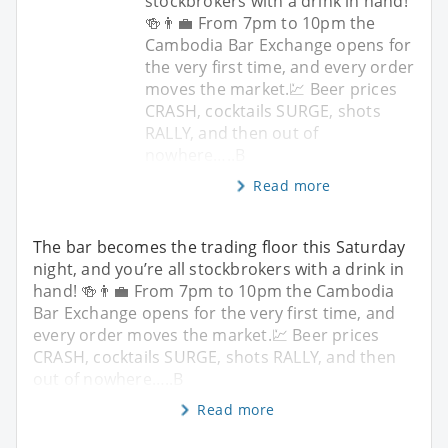
stockbrokers with a drink in hand!
🍻👨‍💼 From 7pm to 10pm the
Cambodia Bar Exchange opens for
the very first time, and every order
moves the market.💹 Beer prices
CRASH, cocktails SURGE, shots
RALLY, and then out of
nowhere…..B
Read more
The bar becomes the trading floor this Saturday
night, and you’re all stockbrokers with a drink in
hand! 🍻👨‍💼 From 7pm to 10pm the Cambodia
Bar Exchange opens for the very first time, and
every order moves the market.💹 Beer prices
CRASH, cocktails SURGE, shots RALLY, and then
out of nowhere…..B
Read more