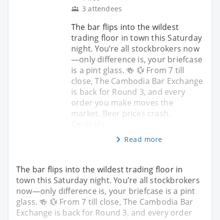
3 attendees
The bar flips into the wildest
trading floor in town this Saturday
night. You’re all stockbrokers now
—only difference is, your briefcase
is a pint glass. 🍻 💱 From 7 till
close, The Cambodia Bar Exchange
is back for Round 3, and every
order you make moves the
market. Beer prices crash.
Cocktails
Read more
The bar flips into the wildest trading floor in
town this Saturday night. You’re all stockbrokers
now—only difference is, your briefcase is a pint
glass. 🍻 💱 From 7 till close, The Cambodia Bar
Exchange is back for Round 3, and every order