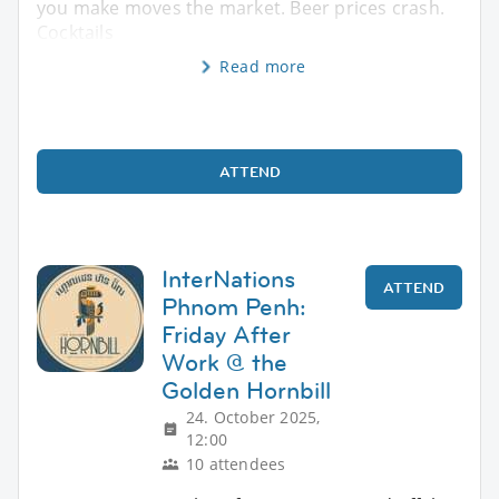
you make moves the market. Beer prices crash.
Cocktails
Read more
ATTEND
InterNations
ATTEND
Phnom Penh:
Friday After
Work @ the
Golden Hornbill
24. October 2025,
12:00
10 attendees