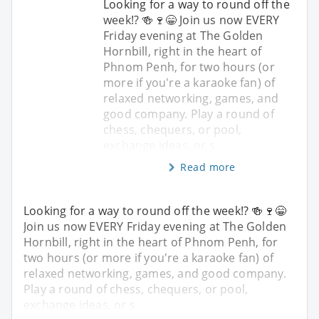
Looking for a way to round off the
week!? 🍻🍷😁 Join us now EVERY
Friday evening at The Golden
Hornbill, right in the heart of
Phnom Penh, for two hours (or
more if you're a karaoke fan) of
relaxed networking, games, and
good company. Play a round of
chess, chequers, or pool,
exchange ideas, or s
Read more
Looking for a way to round off the week!? 🍻🍷😁
Join us now EVERY Friday evening at The Golden
Hornbill, right in the heart of Phnom Penh, for
two hours (or more if you're a karaoke fan) of
relaxed networking, games, and good company.
Play a round of chess, chequers, or pool,
exchange ideas, or s