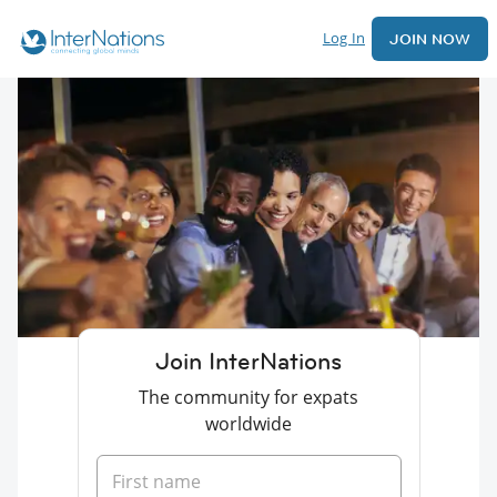
Log In
JOIN NOW
Join InterNations
The community for expats
worldwide