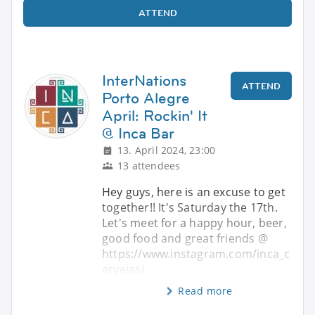
ATTEND
InterNations
ATTEND
Porto Alegre
April: Rockin' It
@ Inca Bar
13. April 2024, 23:00
13 attendees
Hey guys, here is an excuse to get
together!! It's Saturday the 17th.
Let's meet for a happy hour, beer,
good food and great friends @
https://www.instagram.com/inca_c
ervejas/
Read more