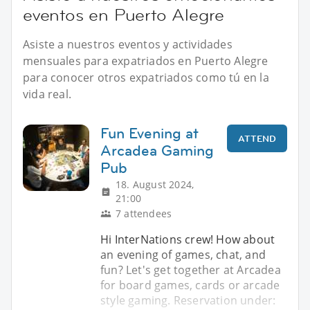
eventos en Puerto Alegre
Asiste a nuestros eventos y actividades
mensuales para expatriados en Puerto Alegre
para conocer otros expatriados como tú en la
vida real.
Fun Evening at
ATTEND
Arcadea Gaming
Pub
18. August 2024,
21:00
7 attendees
Hi InterNations crew! How about
an evening of games, chat, and
fun? Let's get together at Arcadea
for board games, cards or arcade
style gaming. Reservation under: