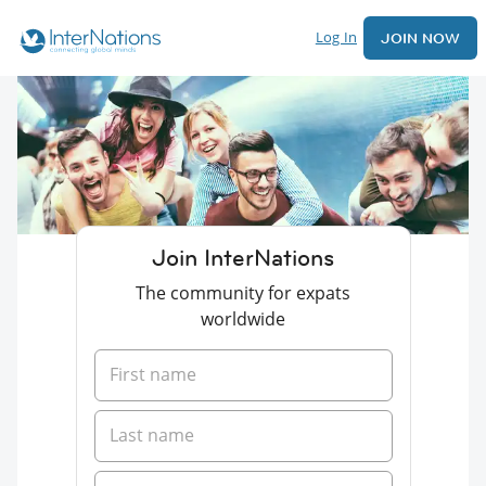
Log In
JOIN NOW
Join InterNations
The community for expats
worldwide