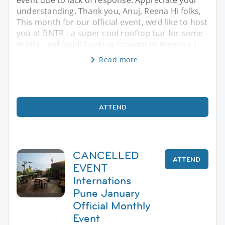
understanding. Thank you, Anuj, Reena Hi folks,
This month for our official event, we’d like to host
you at BNTR - a super cool rooftop bar for some
drinks, and food! Looking forward to meeting t
Read more
ATTEND
CANCELLED
ATTEND
EVENT
Internations
Pune January
Official Monthly
Event