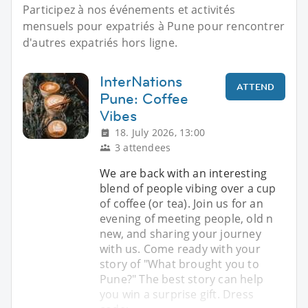
Participez à nos événements et activités
mensuels pour expatriés à Pune pour rencontrer
d'autres expatriés hors ligne.
InterNations
ATTEND
Pune: Coffee
Vibes
18. July 2026, 13:00
3 attendees
We are back with an interesting
blend of people vibing over a cup
of coffee (or tea). Join us for an
evening of meeting people, old n
new, and sharing your journey
with us. Come ready with your
story of "What brought you to
Pune?" The best story can help
you win a surprise gift. Dress