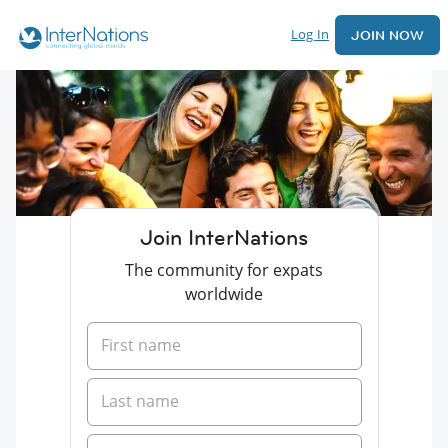
Log In
JOIN NOW
Join InterNations
The community for expats
worldwide