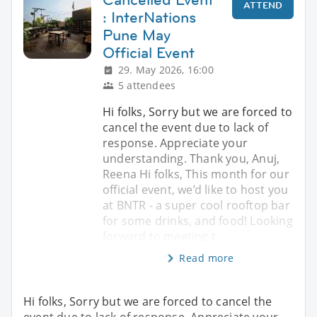
ATTEND
: InterNations
Pune May
Official Event
29. May 2026, 16:00
5 attendees
Hi folks, Sorry but we are forced to
cancel the event due to lack of
response. Appreciate your
understanding. Thank you, Anuj,
Reena Hi folks, This month for our
official event, we’d like to host you
at BNTR - a super cool rooftop bar
for some drinks, and food! Looking
forward to meeting t
Read more
Hi folks, Sorry but we are forced to cancel the
event due to lack of response. Appreciate your