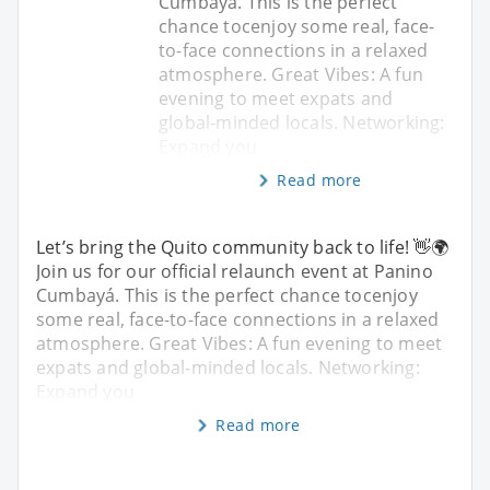
Cumbayá. This is the perfect
chance tocenjoy some real, face-
to-face connections in a relaxed
atmosphere. Great Vibes: A fun
evening to meet expats and
global-minded locals. Networking:
Expand you
Read more
Let’s bring the Quito community back to life! 👋🌍
Join us for our official relaunch event at Panino
Cumbayá. This is the perfect chance tocenjoy
some real, face-to-face connections in a relaxed
atmosphere. Great Vibes: A fun evening to meet
expats and global-minded locals. Networking:
Expand you
Read more