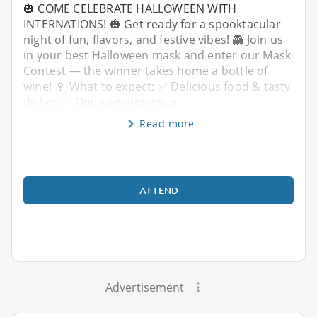
🎃 COME CELEBRATE HALLOWEEN WITH
INTERNATIONS! 🎃 Get ready for a spooktacular
night of fun, flavors, and festive vibes! 👻 Join us
in your best Halloween mask and enter our Mask
Contest — the winner takes home a bottle of
wine! 🍷 What to expect: ✅ Delicious food & tasty
dishes ✅ One complimentar
Read more
ATTEND
Advertisement