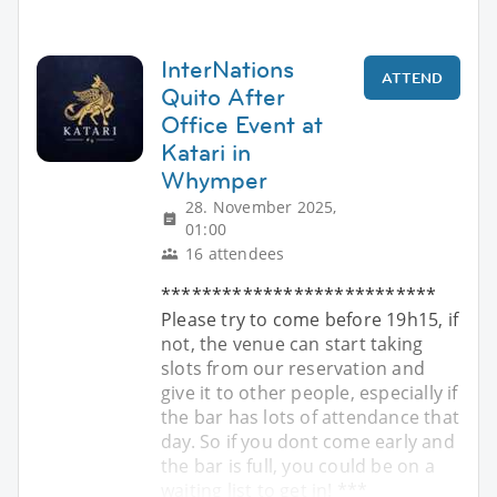
InterNations
ATTEND
Quito After
Office Event at
Katari in
Whymper
28. November 2025,
01:00
16 attendees
***************************
Please try to come before 19h15, if
not, the venue can start taking
slots from our reservation and
give it to other people, especially if
the bar has lots of attendance that
day. So if you dont come early and
the bar is full, you could be on a
waiting list to get in! ***