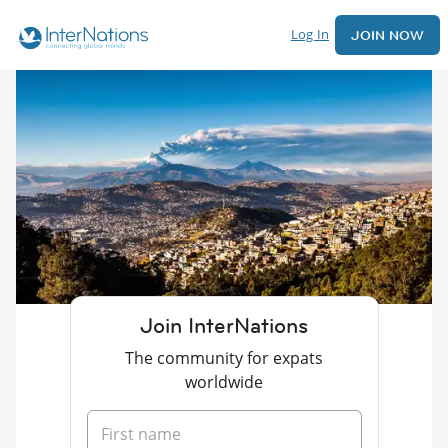
Log In
JOIN NOW
Join InterNations
The community for expats
worldwide