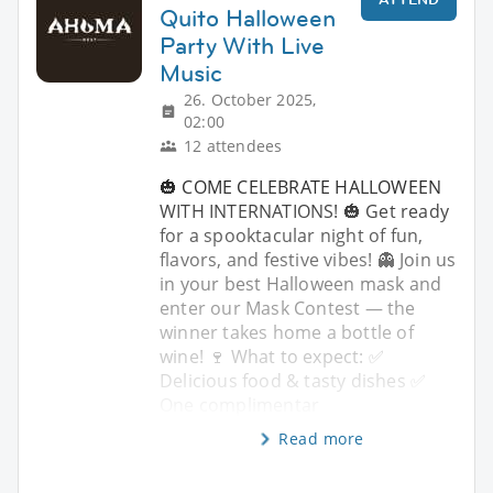
Quito Halloween
Party With Live
Music
26. October 2025,
02:00
12 attendees
🎃 COME CELEBRATE HALLOWEEN
WITH INTERNATIONS! 🎃 Get ready
for a spooktacular night of fun,
flavors, and festive vibes! 👻 Join us
in your best Halloween mask and
enter our Mask Contest — the
winner takes home a bottle of
wine! 🍷 What to expect: ✅
Delicious food & tasty dishes ✅
One complimentar
Read more