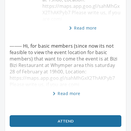
https://maps.app.goo.gl/sahMhGx
X2ThAKPyb7 Please write us, if you
are comi
Read more
-------- Hi, for basic members (since now its not
feasible to view the event location for basic
members) that want to come the event is at Bizi
Bizi Restaurant at Whymper area this saturday
28 of February at 19h00, Location:
https://maps.app.goo.gl/sahMhGxX2ThAKPyb7
Please write us, if you are comi
Read more
ATTEND