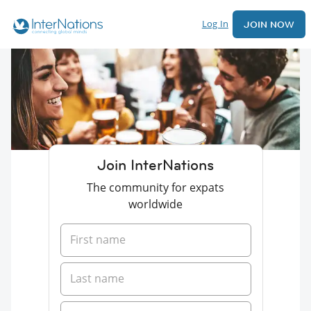
Log In
JOIN NOW
Join InterNations
The community for expats
worldwide