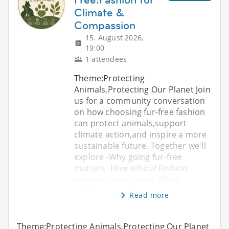
Climate &
Compassion
15. August 2026,
19:00
1 attendees
Theme:Protecting
Animals,Protecting Our Planet Join
us for a community conversation
on how choosing fur-free fashion
can protect animals,support
climate action,and inspire a more
sustainable future. Together we'll
explore -Why going fur-free
matters -How ethical fashion
supports our planet -What
Read more
Theme:Protecting Animals,Protecting Our Planet