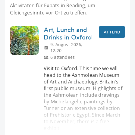
Aktivitäten für Expats in Reading, um
Gleichgesinnte vor Ort zu treffen.
Art, Lunch and
ATTEND
Drinks in Oxford
9. August 2026,
12:20
6 attendees
Visit to Oxford. This time we will
head to the Ashmolean Museum
of Art and Archaeology, Britain's
first public museum. Highlights of
the Ashmolean include drawings
by Michelangelo, paintings by
Turner or an extensive collection
of Prehistoric Egypt. Since March
to November, there is a free
exhibiti