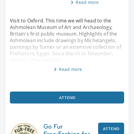
Read more
Visit to Oxford. This time we will head to the
Ashmolean Museum of Art and Archaeology,
Britain's first public museum. Highlights of the
Ashmolean include drawings by Michelangelo,
paintings by Turner or an extensive collection of
Prehistoric Egypt. Since March to November,
there is a free exhibiti
Read more
ATTEND
Go Fur
ATTEND
Free:Fashion for