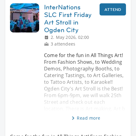
InterNations
ATTEND
SLC First Friday
Art Stroll in
Ogden City
2. May 2026, 02:00
3 attendees
Come for the fun in All Things Art!
From Fashion Shows, to Wedding
Demos, Photography Booths, to
Catering Tastings, to Art Galleries,
to Tattoo Artists, to Karaoke!!
Ogden City's Art Stroll is the Best!
From 6pm-9pm, we will walk 25th
Street and check out each
location. There is Art making, Art b
Read more