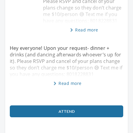
Please RSVP and cancel of your
plans change so they don’t charge
me $10/person 😅 Text me if you
have any questions: 8018228831
Read more
Hey everyone! Upon your request- dinner +
drinks (and dancing afterwards whoever’s up for
it). Please RSVP and cancel of your plans change
so they don’t charge me $10/person 😅 Text me if
you have any questions: 8018228831
Read more
ATTEND