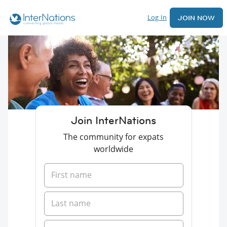
Log In
JOIN NOW
Join InterNations
The community for expats
worldwide