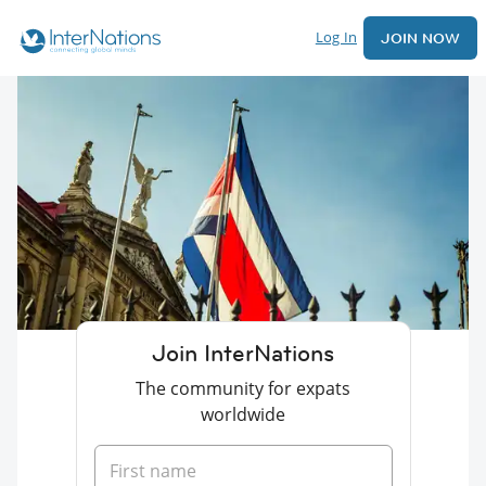
Log In
JOIN NOW
Join InterNations
The community for expats
worldwide