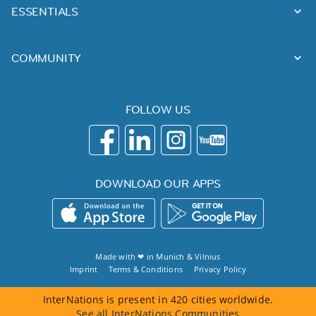
ESSENTIALS
COMMUNITY
FOLLOW US
DOWNLOAD OUR APPS
Made with ❤ in
Munich
&
Vilnius
Imprint
Terms & Conditions
Privacy Policy
InterNations is present in 420 cities worldwide.
See all InterNations Communities