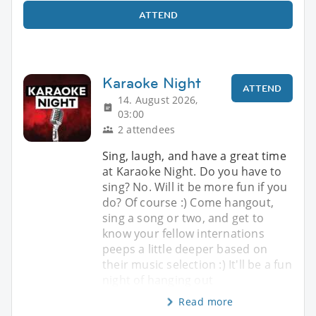
ATTEND
Karaoke Night
ATTEND
14. August 2026,
03:00
2 attendees
Sing, laugh, and have a great time
at Karaoke Night. Do you have to
sing? No. Will it be more fun if you
do? Of course :) Come hangout,
sing a song or two, and get to
know your fellow internations
peeps a little deeper based on
their music selection :) It'll be a fun
night of hanging out
Read more