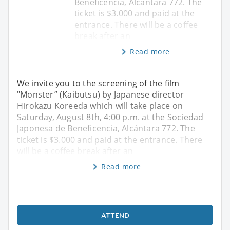
Beneficencia, Alcántara 772. The
ticket is $3.000 and paid at the
entrance. There will be a coffee
break after an
Read more
We invite you to the screening of the film
"Monster” (Kaibutsu) by Japanese director
Hirokazu Koreeda which will take place on
Saturday, August 8th, 4:00 p.m. at the Sociedad
Japonesa de Beneficencia, Alcántara 772. The
ticket is $3.000 and paid at the entrance. There
will be a coffee break after an
Read more
ATTEND