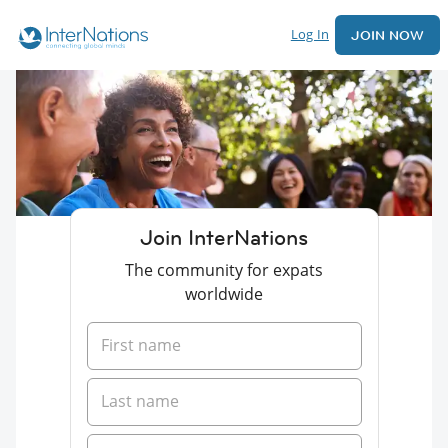
Log In
JOIN NOW
Join InterNations
The community for expats
worldwide