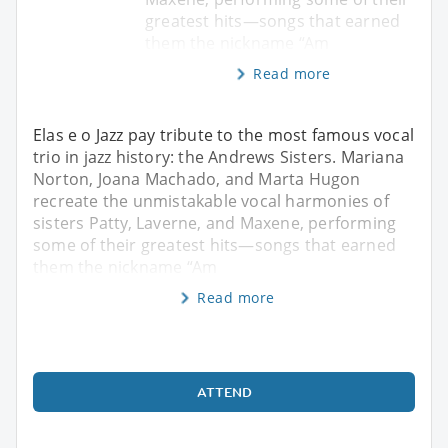
greatest hits—songs that earned
them the nickname “Am
Read more
Elas e o Jazz pay tribute to the most famous vocal
trio in jazz history: the Andrews Sisters. Mariana
Norton, Joana Machado, and Marta Hugon
recreate the unmistakable vocal harmonies of
sisters Patty, Laverne, and Maxene, performing
some of their greatest hits—songs that earned
them the nickname “Am
Read more
ATTEND