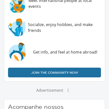
Meet international people at local
events
Socialize, enjoy hobbies, and make
friends
Get info, and feel at home abroad!
JOIN THE COMMUNITY NOW
Advertisement
Acompanhe nossos