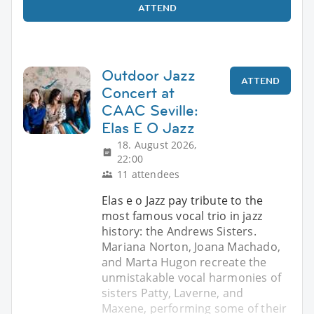
ATTEND
Outdoor Jazz
ATTEND
Concert at
CAAC Seville:
Elas E O Jazz
18. August 2026,
22:00
11 attendees
Elas e o Jazz pay tribute to the
most famous vocal trio in jazz
history: the Andrews Sisters.
Mariana Norton, Joana Machado,
and Marta Hugon recreate the
unmistakable vocal harmonies of
sisters Patty, Laverne, and
Maxene, performing some of their