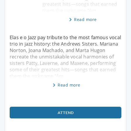
greatest hits—songs that earned
them the nickname “Am
Read more
Elas e o Jazz pay tribute to the most famous vocal
trio in jazz history: the Andrews Sisters. Mariana
Norton, Joana Machado, and Marta Hugon
recreate the unmistakable vocal harmonies of
sisters Patty, Laverne, and Maxene, performing
some of their greatest hits—songs that earned
them the nickname “Am
Read more
ATTEND