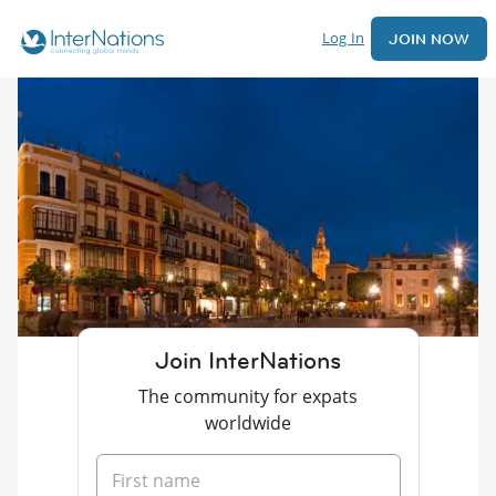
Log In
JOIN NOW
Join InterNations
The community for expats
worldwide